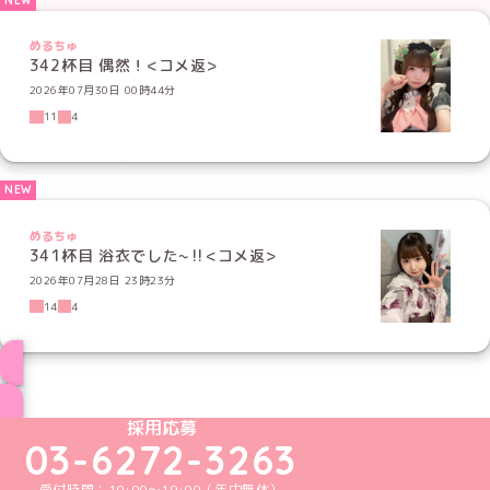
めるちゅ
342杯目 偶然！<コメ返>
2026年07月30日 00時44分
11
4
めるちゅ
341杯目 浴衣でした~‼️<コメ返>
2026年07月28日 23時23分
14
4
ブログ トップページへ
めいどりーみんTikTok公式アカウント
めいどりーみんX公式アカウント
めいどりーみんInstagram公式アカウント
めいどりーみんFacebook公式アカウン
めいどりーみんYouTube公式アカ
採用応募
03-6272-3263
受付時間：10:00～19:00（年中無休）