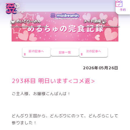
予約
MENU
EN／JP
めいどりーみん
メイド酒場
前の記事へ
次の記事へ
記事一覧
2026年05月26日
293杯目 明日います<コメ返>
ご主人様、お嬢様こんばんは！
どんぶり王国から、どんぶりにのって、どんぶらこして
参りました！