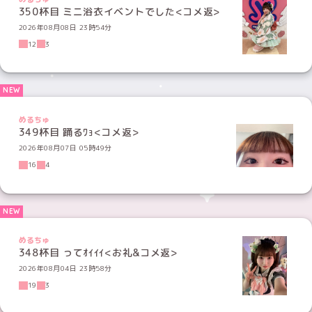
350杯目 ミニ浴衣イベントでした<コメ返>
2026年08月08日 23時54分
12
3
めるちゅ
349杯目 踊るﾜｮ<コメ返>
2026年08月07日 05時49分
16
4
めるちゅ
348杯目 ってｵｲｲｲ<お礼&コメ返>
2026年08月04日 23時58分
19
3