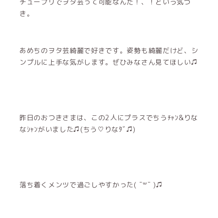
チュープリでヲタ芸って可能なんだ！、！という気づ
き。
あめちのヲタ芸綺麗で好きです。姿勢も綺麗だけど、シ
ンプルに上手な気がします。ぜひみなさん見てほしい♫
昨日のおつきさまは、この2人にプラスでちうﾁｬﾝ&りな
なｼｬﾝがいました♫(ちう♡りなﾀﾞ♫)
落ち着くメンツで過ごしやすかった( ¯꒳¯ )♫