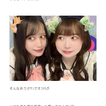
そんなありさｻﾝですｺﾁﾗ♫