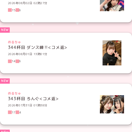
2026年08月02日 02時27分
15
6
めるちゅ
344杯目 ダンス練‼️<コメ返>
2026年08月01日 13時01分
14
6
めるちゅ
343杯目 ろんぐ<コメ返>
2026年07月31日 01時38分
17
4