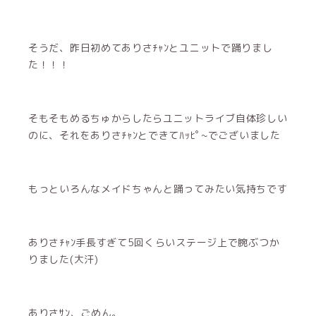
そうだ、昨日初めてありさﾁｬﾝとユニットで踊りまし
た！！！
そもそもめるちゅからしたらユニットライブ自体珍しい
のに、それをありさﾁｬﾝとできてﾊｯﾋﾟ~でございました
もっといろんなメイドちゃんと踊ってみたい気持ちです
ありさﾁｬﾝ手長すぎて5回くらいステージ上で腕ぶつか
りました(大汗)
ありさｻﾝ、ごめん。