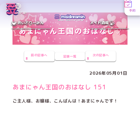
予約
MENU
EN／JP
めいどりーみん
メイド酒場
前の記事へ
次の記事へ
記事一覧
2026年05月01日
あまにゃん王国のおはなし 151
ご主人様、お嬢様、こんばんは！あまにゃんです！