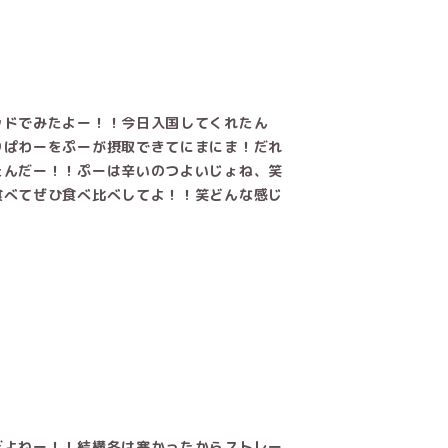
ッドでみたよー！！今日入国してくれたん
りぱわーをぷーが摂取できてにまにま！だれ
たんだー！！ぷーは辛いのつよいじょね、笑
食べてぜひ食べ比べしてよ！！笑どんな感じ
だよねー！！結構冬は寒かったからストレー