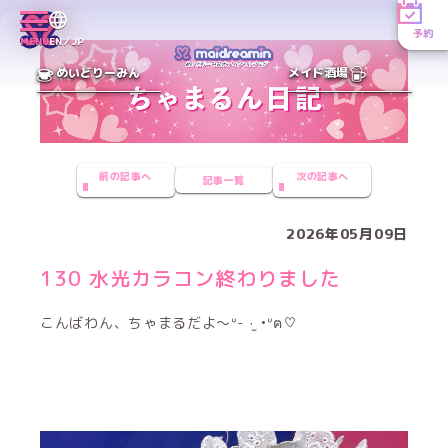
予約
MENU
EN／JP
めいどりーみん
メイド酒場
前の記事へ
次の記事へ
記事一覧
2026年05月09日
130 水光カラコン終わりました
こんばわん、ちゃまるだよ〜ᐡ- ·̫ •ᐡฅ♡