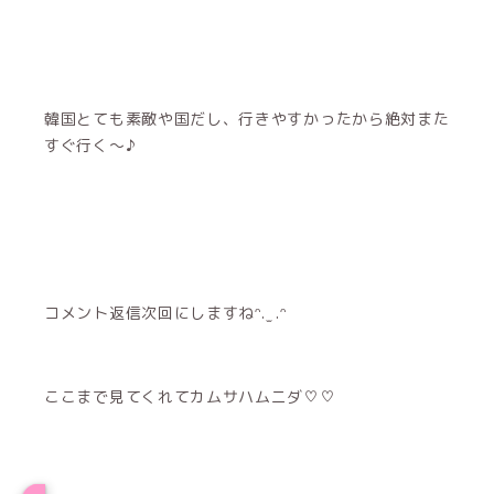
韓国とても素敵や国だし、行きやすかったから絶対また
すぐ行く〜♪
コメント返信次回にしますねᵔ. ̫ .ᵔ
ここまで見てくれてカムサハムニダ♡♡