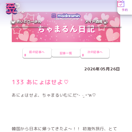
予約
MENU
EN／JP
めいどりーみん
メイド酒場
前の記事へ
次の記事へ
記事一覧
2026年05月26日
133 あにょはせよ‪‪♡
あにょはせよ、ちゃまるいむにだᐡ- ·̫ •ᐡฅ♡
韓国から日本に帰ってきたよ〜！！ 初海外旅行、とて