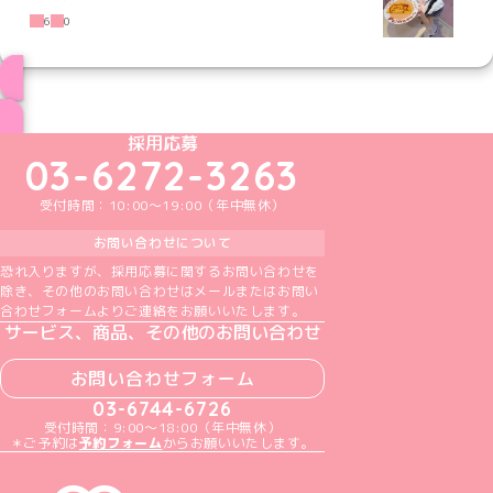
6
0
ブログ トップページへ
めいどりーみんTikTok公式アカウント
めいどりーみんX公式アカウント
めいどりーみんInstagram公式アカウント
めいどりーみんFacebook公式アカウン
めいどりーみんYouTube公式アカ
採用応募
03-6272-3263
受付時間：10:00～19:00（年中無休）
お問い合わせについて
恐れ入りますが、採用応募に関するお問い合わせを
除き、その他のお問い合わせはメールまたはお問い
合わせフォームよりご連絡をお願いいたします。
サービス、商品、その他のお問い合わせ
お問い合わせフォーム
03-6744-6726
受付時間：9:00～18:00（年中無休）
＊ご予約は
予約フォーム
からお願いいたします。