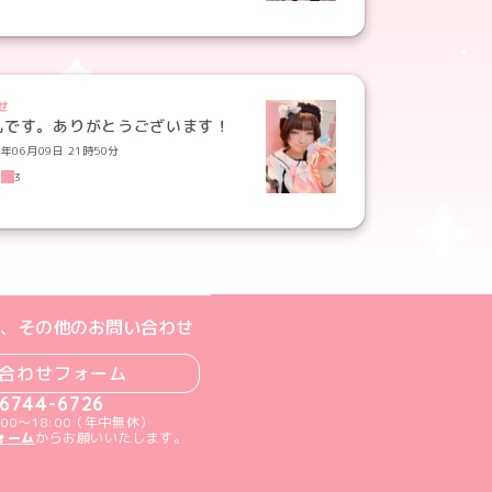
せ
礼です。ありがとうございます！
6年06月09日 21時50分
1
3
ジへ
ト
m公式アカウント
book公式アカウント
ouTube公式アカウント
、その他のお問い合わせ
合わせフォーム
-6744-6726
00～18:00（年中無休）
ォーム
からお願いいたします。