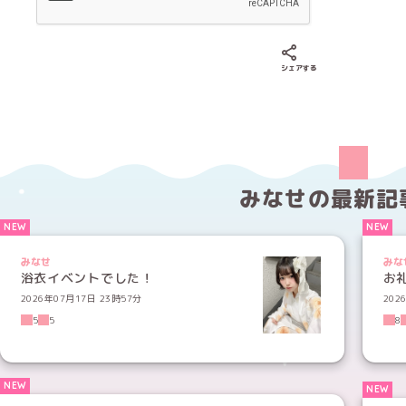
Xでシェアする
LINEでシェア
Fac
シェアする
みなせの
最新記
みなせ
みな
浴衣イベントでした！
お
2026年07月17日 23時57分
202
5
5
8