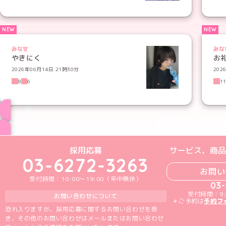
みなせ
みな
やきにく
お
2026年06月14日 21時30分
202
8
6
1
ブログ トップペー
めいどりーみんTikTok公式アカウン
めいどりーみんX公式アカウント
めいどりーみんInstagra
めいどりーみんFace
めいどりーみんY
採用応募
サービス、商品
03-6272-3263
お問い
受付時間：10:00～19:00（年中無休）
03
受付時間：9:
お問い合わせについて
＊ご予約は
予約フ
恐れ入りますが、採用応募に関するお問い合わせを除
き、その他のお問い合わせはメールまたはお問い合わせ