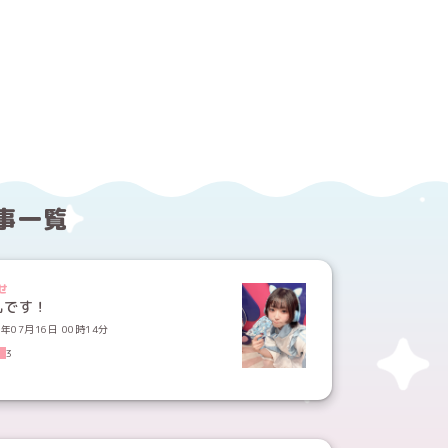
する
ebookでシェアする
事一覧
せ
礼です！
6年07月16日 00時14分
3