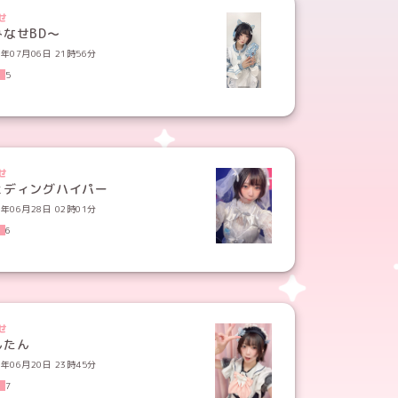
せ
みなせBD〜
6年07月06日 21時56分
5
せ
ェディングハイパー
6年06月28日 02時01分
6
せ
んたん
6年06月20日 23時45分
7