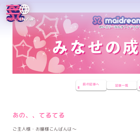
MENU
EN／JP
前の記事へ
記事一覧
あの、、てるてる
ご主人様・お嬢様こんばんは～