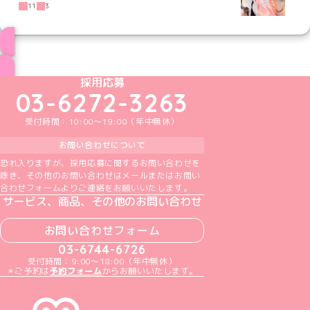
11
3
ブログ トップページへ
めいどりーみんTikTok公式アカウント
めいどりーみんX公式アカウント
めいどりーみんInstagram公式アカウント
めいどりーみんFacebook公式アカウン
めいどりーみんYouTube公式アカ
採用応募
03-6272-3263
受付時間：10:00～19:00（年中無休）
お問い合わせについて
恐れ入りますが、採用応募に関するお問い合わせを
除き、その他のお問い合わせはメールまたはお問い
合わせフォームよりご連絡をお願いいたします。
サービス、商品、その他のお問い合わせ
お問い合わせフォーム
03-6744-6726
受付時間：9:00～18:00（年中無休）
＊ご予約は
予約フォーム
からお願いいたします。