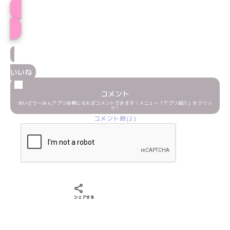
みなせプロフィール
いいね
コメント
めいどりーみんアプリ会員になればコメントできます！メニュー「アプリ紹介」をクリッ
ク！
コメント数(2)
Xでシェアする
LINEでシェアする
Facebookでシェアする
シェアする