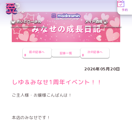
予約
MENU
EN／JP
めいどりーみん
メイド酒場
前の記事へ
次の記事へ
記事一覧
2026年05月20日
しゆ＆みなせ1周年イベント！！
ご主人様・お嬢様こんばんは！
本店のみなせです！