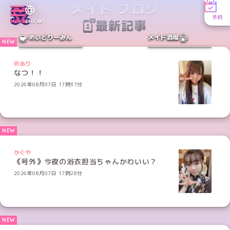
メイド ブログ
予約
最新記事
MENU
EN／JP
めいどりーみん
メイド酒場
めあり
なつ！！
2026年08月07日 17時37分
かぐや
《号外》今夜の浴衣担当ちゃんかわいい？
2026年08月07日 17時28分