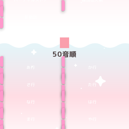
新宿店
50音順
あ行
か行
さ行
た行
な行
は行
ま行
や行