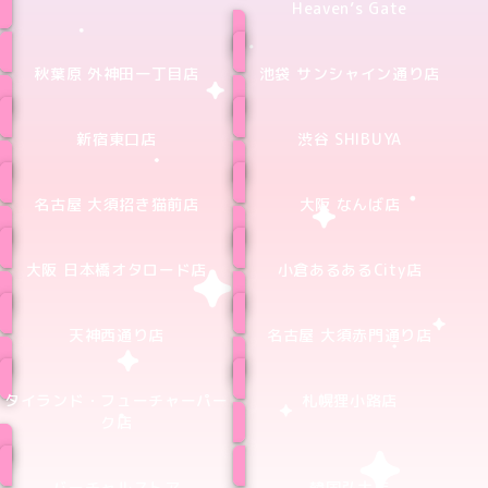
Heaven’s Gate
秋葉原 外神田一丁目店
池袋 サンシャイン通り店
新宿東口店
渋谷 SHIBUYA
名古屋 大須招き猫前店
大阪 なんば店
大阪 日本橋オタロード店
小倉あるあるCity店
天神西通り店
名古屋 大須赤門通り店
タイランド・フューチャーパー
札幌狸小路店
ク店
バーチャルストア
韓国弘大店