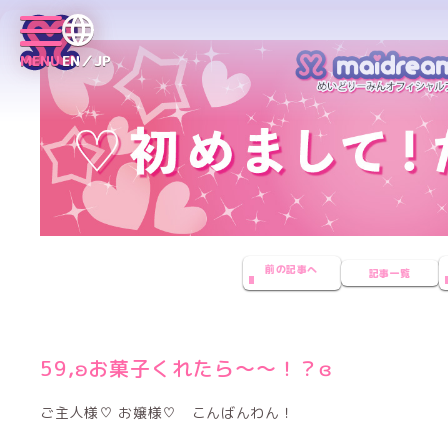
MENU
EN／JP
前の記事へ
記事一覧
59,ʚお菓子くれたら〜〜！？ɞ
ご主人様♡ お嬢様♡ こんばんわん！