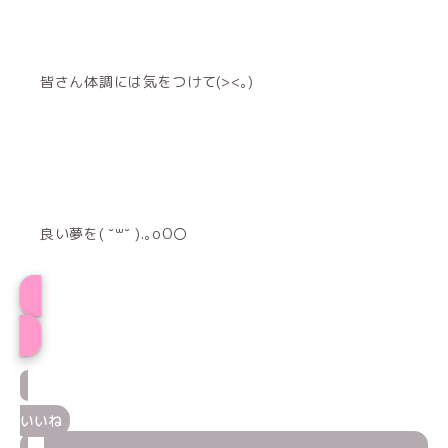
皆さん体調には気をつけて(><｡)
良い夢を( ˘꒳˘ ).｡oO〇
たおプロフィール
いいね