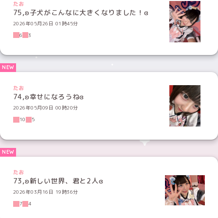
たお
75,ʚ子犬がこんなに大きくなりました！ɞ
2026年05月26日 01時45分
6
3
たお
74,ʚ幸せになろうねɞ
2026年05月09日 00時20分
10
5
たお
73,ʚ新しい世界、君と2人ɞ
2026年03月16日 19時36分
7
4