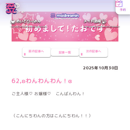
予約
MENU
EN／JP
めいどりーみん
メイド酒場
前の記事へ
次の記事へ
記事一覧
2025年10月30日
62,ʚわんわんわん！ɞ
ご主人様♡ お嬢様♡ こんばんわん！
（こんにちわんの方はこんにちわん！！）