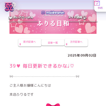
予約
MENU
EN／JP
めいどりーみん
メイド酒場
前の記事へ
次の記事へ
記事一覧
2025年09月02日
39♥ 毎日更新できるかな♩♡
୨୧┈┈┈┈┈┈┈┈┈┈┈┈┈┈┈┈┈┈୨୧
ご主人様お嬢様こんにちは
本店ふりるです