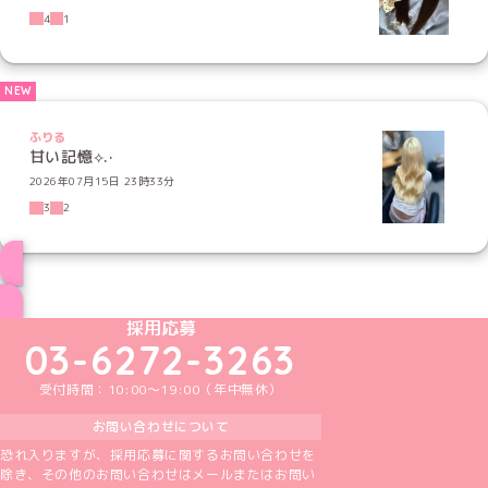
4
1
ふりる
甘い記憶⟡.·
2026年07月15日 23時33分
3
2
ブログ トップページへ
めいどりーみんTikTok公式アカウント
めいどりーみんX公式アカウント
めいどりーみんInstagram公式アカウント
めいどりーみんFacebook公式アカウン
めいどりーみんYouTube公式アカ
採用応募
03-6272-3263
受付時間：10:00～19:00（年中無休）
お問い合わせについて
恐れ入りますが、採用応募に関するお問い合わせを
除き、その他のお問い合わせはメールまたはお問い