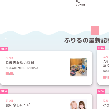
Xでシェアする
LINEでシェア
Fac
シェアする
ふりるの
最新記
ふり
ふりる
7
ご褒美みたいな日
あ
2026年08月05日 02時05分
202
5
3
0
ふりる
ふり
夏に恋した*.+ﾟ
と