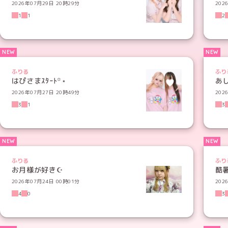
2026年07月29日 20時29分
202
1
1
2
ふりる
ふり
はぴさまｽﾀｰﾄ꙳⋆
あ
2026年07月27日 20時49分
202
3
1
3
ふりる
ふり
お月様が好き☪︎
酷
2026年07月24日 00時01分
202
4
0
3