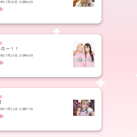
6年07月28日 23時46分
1
る
したー！！
6年07月25日 20時08分
0
る
暑
6年07月22日 22時17分
0