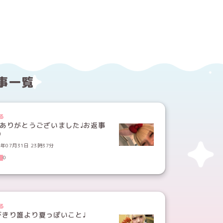
する
ebookでシェアする
事一覧
る
月ありがとうございました♩お返事
り
6年07月31日 23時37分
0
る
びきり誰より夏っぽいこと♩