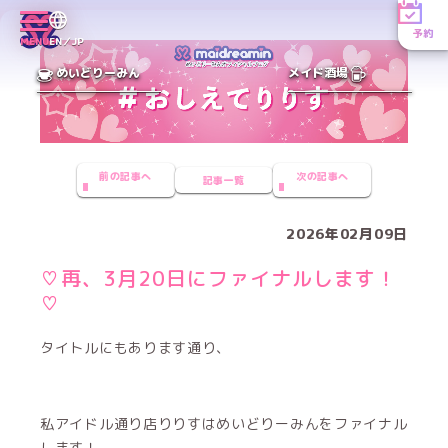
予約
MENU
EN／JP
めいどりーみん
メイド酒場
前の記事へ
次の記事へ
記事一覧
2026年02月09日
♡再、3月20日にファイナルします！
♡
タイトルにもあります通り、
私アイドル通り店りりすはめいどりーみんをファイナル
します！