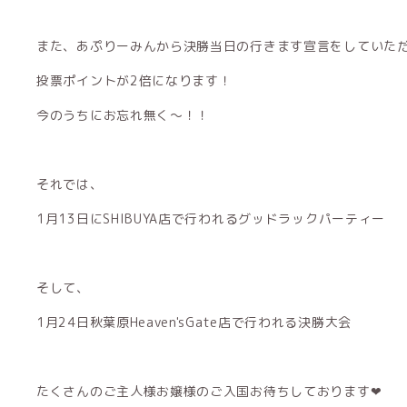
また、あぷりーみんから決勝当日の行きます宣言をしていた
投票ポイントが2倍になります！
今のうちにお忘れ無く〜！！
それでは、
1月13日にSHIBUYA店で行われるグッドラックパーティー
そして、
1月24日秋葉原Heaven'sGate店で行われる決勝大会
たくさんのご主人様お嬢様のご入国お待ちしております︎︎︎︎❤︎