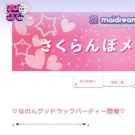
MENU
EN／JP
前の記事へ
記事一覧
♡なのんグッドラックパーティー開催♡
︎꘎ ❤︎••────────────••❤︎ ꘎