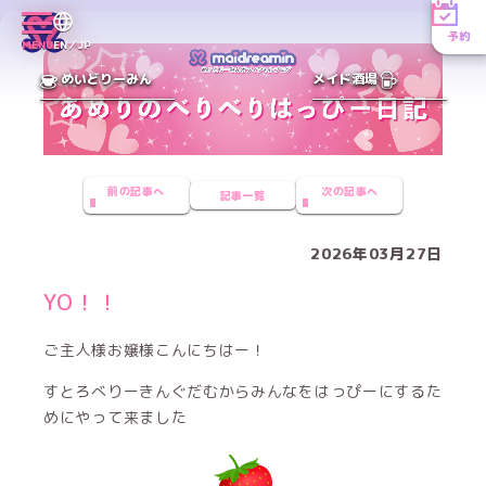
予約
MENU
EN／JP
めいどりーみん
メイド酒場
前の記事へ
次の記事へ
記事一覧
2026年03月27日
YO！！
ご主人様お嬢様こんにちはー！
すとろべりーきんぐだむからみんなをはっぴーにするた
めにやって来ました