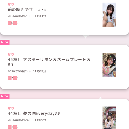
せり
前の続きです･ ⩊ ･꧞
2026年06月28日 04時41分
0
0
せり
43粒目 マスターリボン＆ネームプレート＆
BD
2026年06月24日 01時09分
3
0
せり
44粒目 夢の国Everyday♪♪
2026年06月24日 01時09分
3
0