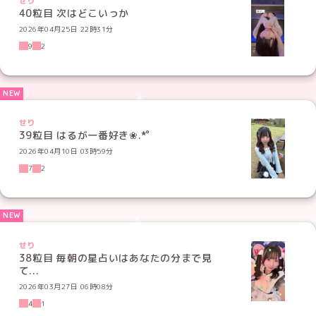
せり
40粒目 次はどこいっか
2026年04月25日 22時31分
9
2
せり
39粒目 はるが一番好き❀.*ﾟ
2026年04月10日 03時59分
7
2
せり
38粒目 毎朝の星占いはあなたの分まで見
て...
2026年03月27日 06時08分
4
1