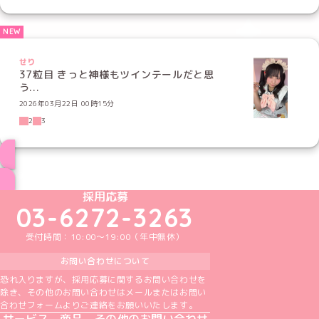
せり
37粒目 きっと神様もツインテールだと思
う...
2026年03月22日 00時15分
2
3
ブログ トップページへ
めいどりーみんTikTok公式アカウント
めいどりーみんX公式アカウント
めいどりーみんInstagram公式アカウント
めいどりーみんFacebook公式アカウン
めいどりーみんYouTube公式アカ
採用応募
03-6272-3263
受付時間：10:00～19:00（年中無休）
お問い合わせについて
恐れ入りますが、採用応募に関するお問い合わせを
除き、その他のお問い合わせはメールまたはお問い
合わせフォームよりご連絡をお願いいたします。
サービス、商品、その他のお問い合わせ