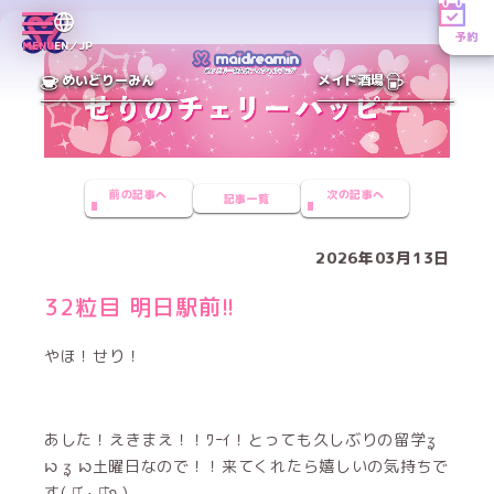
予約
MENU
EN／JP
めいどりーみん
メイド酒場
前の記事へ
次の記事へ
記事一覧
2026年03月13日
32粒目 明日駅前!!
やほ！せり！
あした！えきまえ！！ﾜｰｲ！とっても久しぶりの留学ʓ
ꩢ ʓ ꩢ土曜日なので！！来てくれたら嬉しいの気持ちで
す( ⌯᷄ ·̫ ⌯᷅ก )