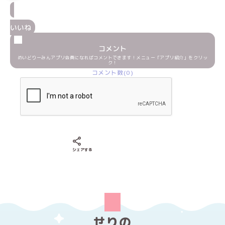
いいね
コメント
めいどりーみんアプリ会員になればコメントできます！メニュー「アプリ紹介」をクリッ
ク！
コメント数(0)
Xでシェアする
LINEでシェアする
Facebookでシェアする
シェアする
せりの