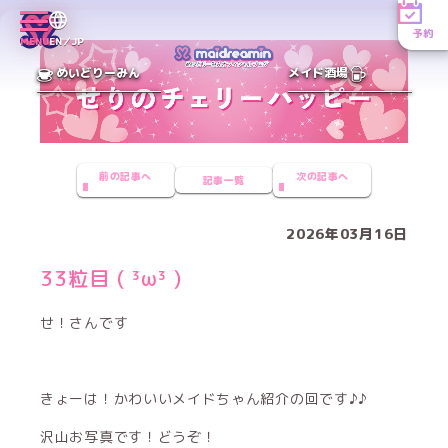
予約
MENU
EN／JP
めいどりーみん
メイド酒場
前の記事へ
次の記事へ
記事一覧
2026年03月16日
33粒目 ( ³ω³ )
せ！さんです
きょーは！かわいいメイドちゃん紹介の回です♪♪
沢山お写真です！どうぞ！