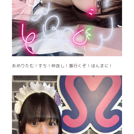
あめりたむ！すち！仲良し！飯行くぞ！ほんまに！