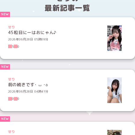
最新記事一覧
せり
45粒目にーはおにゃん♪
2026年06月28日 05時09分
5
0
せり
前の続きです･ ⩊ ･꧞
2026年06月28日 04時41分
0
0
せり