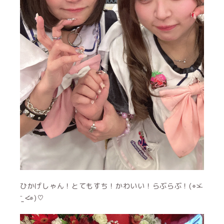
ひかげしゃん！とてもすち！かわいい！らぶらぶ！(⌯˃̶᷄
⁻̫ ˂̶᷄⌯)♡