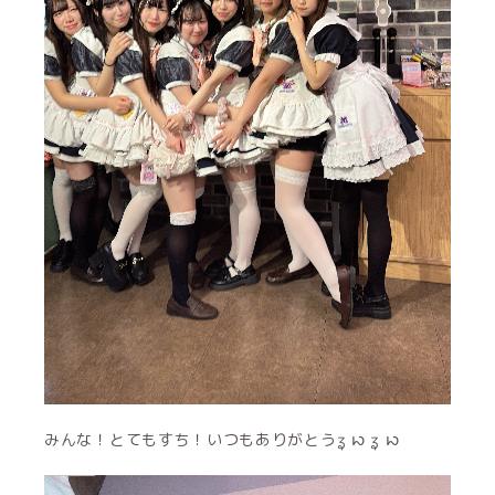
みんな！とてもすち！いつもありがとうʓ ꩢ ʓ ꩢ