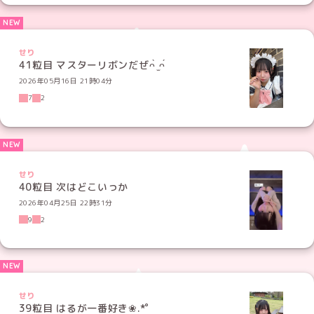
せり
41粒目 マスターリボンだぜᴖ̀ ̫ᴖ́
2026年05月16日 21時04分
7
2
せり
40粒目 次はどこいっか
2026年04月25日 22時31分
9
2
せり
39粒目 はるが一番好き❀.*ﾟ