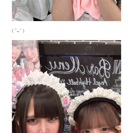
( ˆᴗˆ )