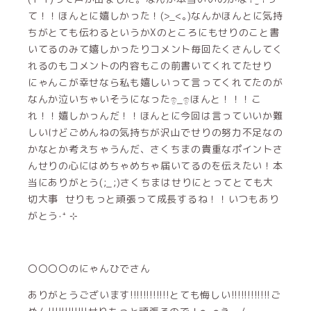
て！！ほんとに嬉しかった！(>_<｡)なんかほんとに気持
ちがとても伝わるというかXのところにもせりのこと書
いてるのみて嬉しかったりコメント毎回たくさんしてく
れるのもコメントの内容もこの前書いてくれてたせり
にゃんこが幸せなら私も嬉しいって言ってくれてたのが
なんか泣いちゃいそうになったඉ_ඉほんと！！！こ
れ！！嬉しかっんだ！！ほんとに今回は言っていいか難
しいけどごめんねの気持ちが沢山でせりの努力不足なの
かなとか考えちゃうんだ、さくちまの貴重なポイントさ
んせりの心にはめちゃめちゃ届いてるのを伝えたい！本
当にありがとう(;_;)さくちまはせりにとってとても大
切大事 せりもっと頑張って成長するね！！いつもあり
がとう‧⁺ ⊹
〇〇〇〇のにゃんひでさん
ありがとうございます!!!!!!!!!!!!とても悔しい!!!!!!!!!!!!ご