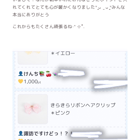
れてくれてとても心が暖かくなりましたᐡ ̳ᴗ ̫ ᴗ ̳ᐡみんな
本当にありがとう
これからもたくさん頑張るね‧⁺ ⊹˚.