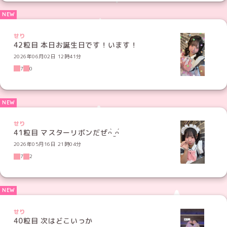
せり
42粒目 本日お誕生日です！います！
2026年06月02日 12時41分
7
0
せり
41粒目 マスターリボンだぜᴖ̀ ̫ᴖ́
2026年05月16日 21時04分
7
2
せり
40粒目 次はどこいっか