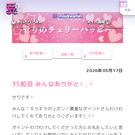
予約
MENU
EN／JP
めいどりーみん
メイド酒場
前の記事へ
次の記事へ
記事一覧
2026年03月17日
35粒目 みんなありがとꌩ ̫ ꌩ
せりです！
みんな！キラキラのリボン！貴重なポイントさんわけわ
けしてくれてありがとうございますꌩ ̫ ꌩ！
ポイントわけわけしてくださった方にお礼をしたいと思
いまして！なんか朝早いのにみんなせりにポイントを入