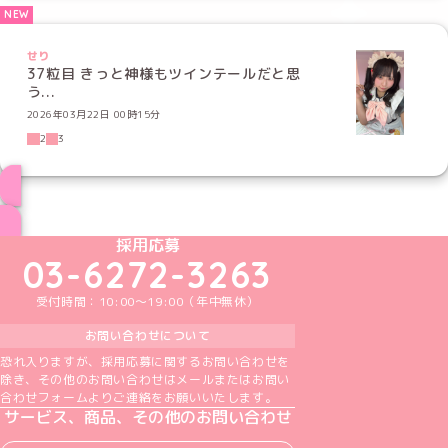
せり
37粒目 きっと神様もツインテールだと思
う...
2026年03月22日 00時15分
2
3
ブログ トップページへ
めいどりーみんTikTok公式アカウント
めいどりーみんX公式アカウント
めいどりーみんInstagram公式アカウント
めいどりーみんFacebook公式アカウン
めいどりーみんYouTube公式アカ
採用応募
03-6272-3263
受付時間：10:00～19:00（年中無休）
お問い合わせについて
恐れ入りますが、採用応募に関するお問い合わせを
除き、その他のお問い合わせはメールまたはお問い
合わせフォームよりご連絡をお願いいたします。
サービス、商品、その他のお問い合わせ