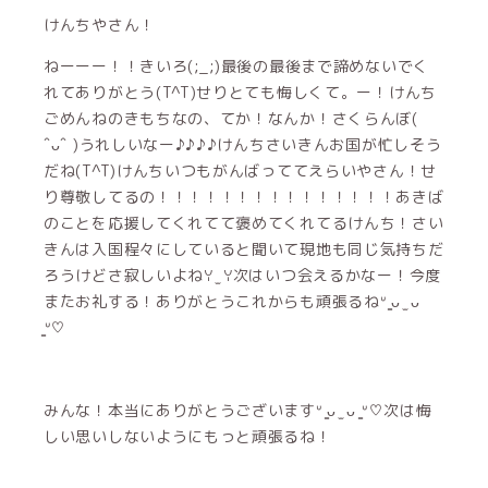
けんちやさん！
ねーーー！！きいろ(;_;)最後の最後まで諦めないでく
れてありがとう(T^T)せりとても悔しくて。ー！けんち
ごめんねのきもちなの、てか！なんか！さくらんぼ(
ˆᴗˆ )うれしいなー♪♪♪♪けんちさいきんお国が忙しそう
だね(T^T)けんちいつもがんばっててえらいやさん！せ
り尊敬してるの！！！！！！！！！！！！！！！あきば
のことを応援してくれてて褒めてくれてるけんち！さい
きんは入国程々にしていると聞いて現地も同じ気持ちだ
ろうけどさ寂しいよねꌩ ̫ ꌩ次はいつ会えるかなー！今度
またお礼する！ありがとうこれからも頑張るねᐡ ̳ᴗ ̫ ᴗ
̳ᐡ♡
みんな！本当にありがとうございますᐡ ̳ᴗ ̫ ᴗ ̳ᐡ♡次は悔
しい思いしないようにもっと頑張るね！