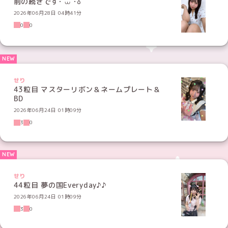
前の続きです･ ⩊ ･꧞
2026年06月28日 04時41分
0
0
せり
43粒目 マスターリボン＆ネームプレート＆
BD
2026年06月24日 01時09分
3
0
せり
44粒目 夢の国Everyday♪♪
2026年06月24日 01時09分
3
0