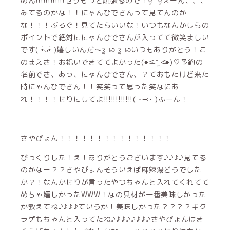
めん!!!!!!!!!!!!せりもっと頑張るので！ඉ_ඉえーん、、、
みてるのかな！！にゃんひでさんって見てんのか
な！！！ぶろぐ！見てたらいいな！いつもなんかしらの
ポイントで絶対ににゃんひでさんが入ってて微笑ましい
です( •̀ᴗ•́ )嬉しいんだ〜ʓ ꩢ ʓ ꩢいつもありがとう！こ
のまえさ！お祝いできててよかった(⌯˃̶᷄ ⁻̫ ˂̶᷄⌯)♡予約の
名前でさ、あっ、にゃんひでさん、？ておもたけど来た
時にゃんひでさん！！笑笑って思った笑なにあ
れ！！！！せりにしてよ!!!!!!!!!!!!( ･̆⤙･̆ )ふーん！
さやぴょん！！！！！！！！！！！！！！！
びっくりした！え！ありがとうございます♪♪♪♪見てる
のかなー？？さやぴょんそういえば麻辣湯どうでした
か？！なんかせりが言ったやつちゃんと入れてくれてて
めちゃ嬉しかったWWW！なの具材が一番美味しかった
か教えてね♪♪♪♪ていうか！美味しかった？？？？キク
ラゲもちゃんと入ってたね♪♪♪♪♪♪♪♪さやぴょんはき