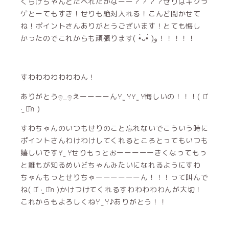
くらげちゃんとたべれたかなーー？？？？せりはキクラ
ゲとーてもすき！せりも絶対入れる！こんど聞かせて
ね！ポイントさんありがとうございます！とても悔し
かったのでこれからも頑張ります( •̀ᴗ•́ )و！！！！！
すわわわわわわわん！
ありがとうඉ_ඉえーーーーんꌩ ̫ ꌩꌩ ̫ ꌩ悔しいの！！！( ⌯᷄
·̫ ⌯᷅ก )
すわちゃんのいつもせりのこと忘れないでこういう時に
ポイントさんわけわけしてくれるところとってもいつも
嬉しいですꌩ ̫ ꌩせりもっとおーーーーーきくなってもっ
と誰もが知るめいどちゃんみたいになれるようにすわ
ちゃんもっとせりちゃーーーーーーん！！！って叫んで
ね( ⌯᷄ ·̫ ⌯᷅ก )かけつけてくれるすわわわわわんが大切！
これからもよろしくねꌩ ̫ ꌩ♪ありがとう！！