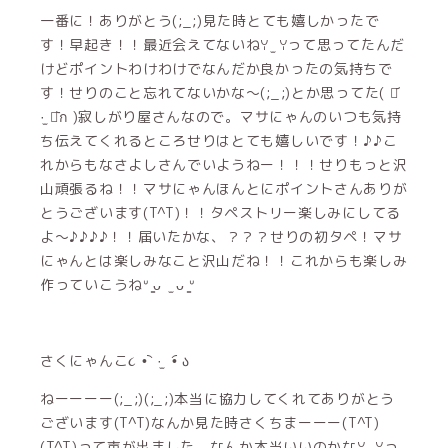
一番に！ありがとう(;_;)見た時とても嬉しかったで
す！早起き！！最近会えてないねꌩ ̫ ꌩって思ってたんだ
けどポイントわけわけでなんだか良かったの気持ちで
す！せりのこと忘れてないかな〜(;_;)とか思ってた( ⌯᷄
·̫ ⌯᷅ก )寂しがり屋さんなので。マサにゃんのいつも気持
ち伝えてくれるところせりはとても嬉しいです！♪♪こ
れからもなさよしさんでいようねー！！！せりもっと沢
山頑張るね！！マサにゃんほんとにポイントさんありが
とうございます(T^T)！！タペストリー楽しみにしてる
よ〜♪♪♪♪！！届いたかな、？？？せりの初タペ！マサ
にゃんとは楽しみなこと沢山だね！！これからも楽しみ
作っていこうねᐡ ̳ᴗ ̫ ᴗ ̳ᐡ
さくにゃんこ૮ •︡ ·̫ •︠ ა
ねーーーー(;_;)(;_;)本当に協力してくれてありがとう
ございます(T^T)なんか見た時さくちまーーー(T^T)
(T^T)って声が出ました。なんか本当いいのかなꌩ ̫ ꌩっ