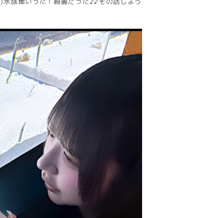
ᴗ )水族館いった！綺麗だった♪♪その話しよう