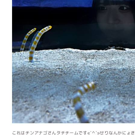
これはチンアナゴさんタチチームです∈'＾'∋せりなんかにょきに