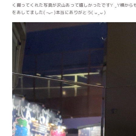
く撮ってくれた写真が沢山あって嬉しかったですꌩ ̫ ꌩ横か
をあしてました( ᵕᴗᵕ )本当にありがとう( ᴗ ̫ ᴗ )