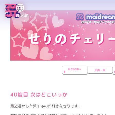
MENU
EN／JP
前の記事へ
記事一覧
40粒目 次はどこいっか
最近透かした顔するのが好きなせりです！