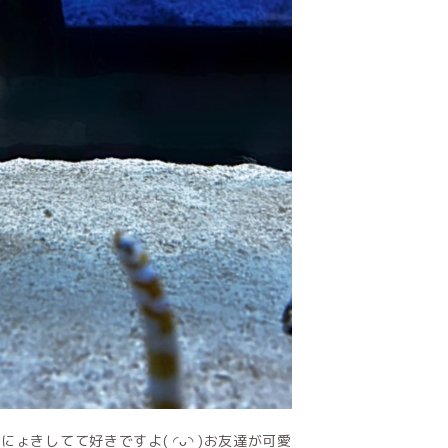
ょきしてて好きですよ( ◜ᴗ◝ )お友達が可愛