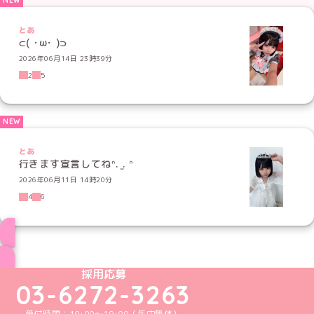
とあ
⊂( ･ω･ )⊃
2026年06月14日 23時39分
2
5
とあ
行きます宣言してねᐢ. ̫. ᐢ
2026年06月11日 14時20分
4
6
ブログ トップページへ
めいどりーみんTikTok公式アカウント
めいどりーみんX公式アカウント
めいどりーみんInstagram公式アカウント
めいどりーみんFacebook公式アカウン
めいどりーみんYouTube公式アカ
採用応募
03-6272-3263
受付時間：10:00～19:00（年中無休）