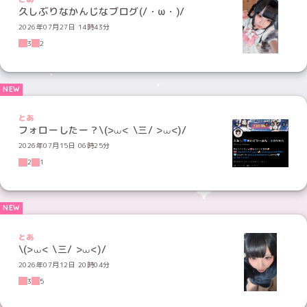
久しぶりなかんじなブログ(/・ω・)/
2026年07月27日 14時43分
3
2
とあ
フォローしたー？\(>⩊< \三/ >⩊<)/
2026年07月15日 06時25分
2
1
とあ
\(>⩊< \三/ >⩊<)/
2026年07月12日 20時04分
3
5