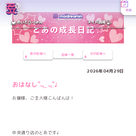
予約
MENU
EN／JP
めいどりーみん
メイド酒場
前の記事へ
次の記事へ
記事一覧
2026年04月29日
おはなし՞ᴗ͈ ̫ ᴗ͈՞♩
お嬢様、ご主人様こんばんは！
中央通り店のとあです♩