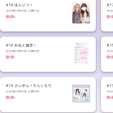
#18 ほんじつ！
#
2026年04月26日 14時07分
202
3
4
1
#16 お礼と留学！
#
2026年04月05日 02時42分
202
1
1
2
#14 さいきん！てんこもり
#1
2026年03月30日 01時18分
202
3
2
1