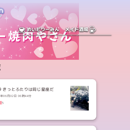
めいどりーみん
メイド酒場
覧
19 きっとふたりは同じ星座だ
6年06月02日 06時44分
5