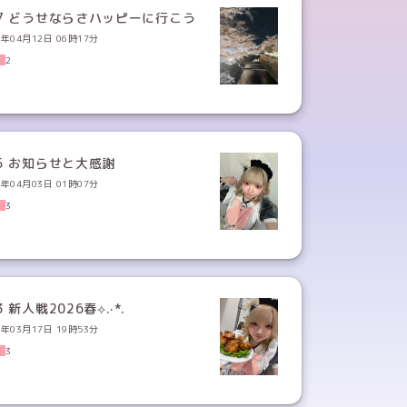
17 どうせならさハッピーに行こう
6年04月12日 06時17分
2
15 お知らせと大感謝
6年04月03日 01時07分
3
3 新人戦2026春⟡.·*.
6年03月17日 19時53分
3