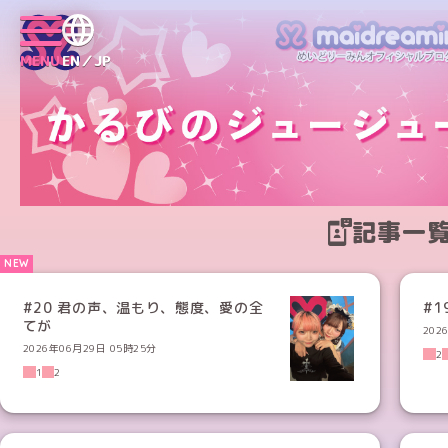
MENU
EN／JP
記事一
#20 君の声、温もり、態度、愛の全
#
てが
202
2026年06月29日 05時25分
2
1
2