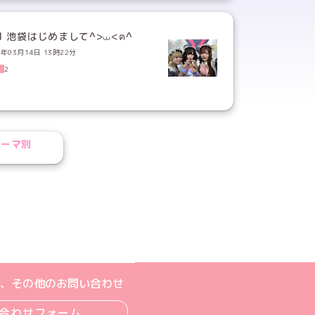
1 池袋はじめまして^>⩊<ฅ^
6年03月14日 13時22分
2
テーマ別
ル
ジへ
ト
m公式アカウント
book公式アカウント
ouTube公式アカウント
、その他のお問い合わせ
合わせフォーム