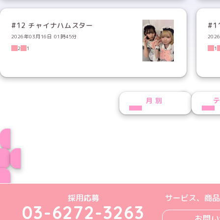
#12 チャイナハムスター
#1
2026年03月16日 01時45分
202
2
1
1
NEXT
月別
かるびプロフィー
ブログ トップペー
めいどりーみんTikTok公式アカウン
めいどりーみんX公式アカウント
めいどりーみんInstagra
めいどりーみんFace
めいどりーみんY
採用応募
サービス、商品
03-6272-3263
お問い