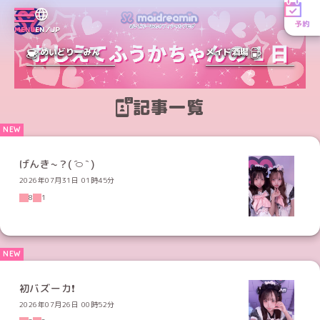
予約
MENU
EN／JP
めいどりーみん
メイド酒場
記事一覧
げんき~？( ᷇࿀ ᷆ )
2026年07月31日 01時45分
8
1
初バズーカ❗️
2026年07月26日 00時52分