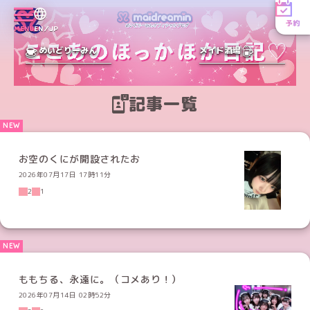
予約
MENU
EN／JP
めいどりーみん
メイド酒場
記事一覧
お空のくにが開設されたお
2026年07月17日 17時11分
2
1
ももちる、永遠に。（コメあり！）
2026年07月14日 02時52分