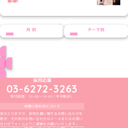
2
3
NEXT
月別
テーマ別
ここあプロフィール
ブログ トップページへ
めいどりーみんTikTok公式アカウント
めいどりーみんX公式アカウント
めいどりーみんInstagram公式アカウント
めいどりーみんFacebook公式アカウン
めいどりーみんYouTube公式アカ
採用応募
03-6272-3263
受付時間：10:00～19:00（年中無休）
お問い合わせについて
恐れ入りますが、採用応募に関するお問い合わせを
除き、その他のお問い合わせはメールまたはお問い
合わせフォームよりご連絡をお願いいたします。