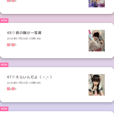
8
4
48♡君の隣が一等賞
2026年07月29日 23時14分
5
5
47♡えらいんだよ（ ᴖ ̫ᴖ ）
2026年07月23日 23時54分
2
5