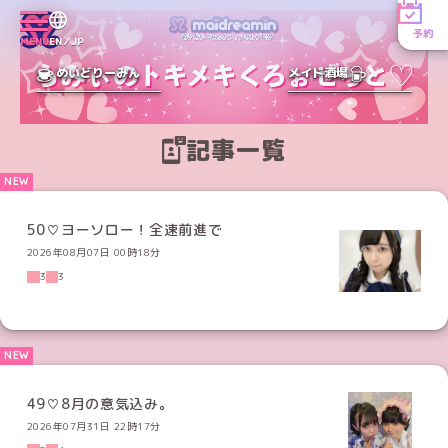
予約
MENU
EN／JP
めいどりーみん
メイド酒場
記事一覧
50♡ヨーソロー！全速前進で
2026年08月07日 00時18分
3
3
49♡8月の意気込み。
2026年07月31日 22時17分