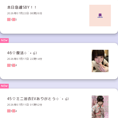
本日急遽SBY！！
2026年07月22日 08時26分
1
3
46♡復活⊹ ࣪ ˖ ໒꒱
2026年07月17日 22時14分
5
4
45♡ミニ浴衣EVありがとう⊹ ࣪ ˖ ໒꒱
2026年07月11日 01時52分
3
4