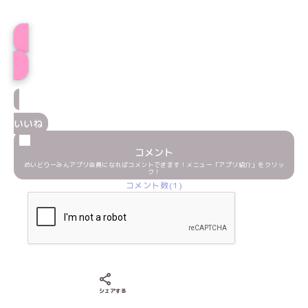
そみプロフィール
いいね
コメント
めいどりーみんアプリ会員になればコメントできます！メニュー「アプリ紹介」をクリッ
ク！
コメント数(1)
Xでシェアする
LINEでシェアする
Facebookでシェアする
シェアする