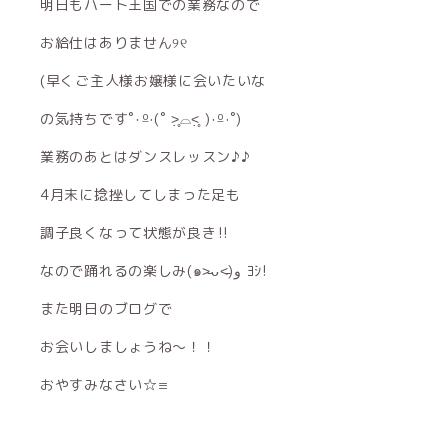
明日もハート王国での業務なので
お給仕はありません୨୧
(早くご主人様お嬢様に会いたいな
の気持ちです˚‧º·(˚ ˃̣̣̥⌓︎˂̣̣̥ )‧º·˚)
業務のあとはダンスレッスン♪♪
4月末に捻挫してしまった足も
調子良くなって状態が良き‼︎
なので踊れるの楽しみ(๑˃̵ᴗ˂̵)و ﾖｼ!
また明日のブログで
お会いしましょうね〜！！
おやすみなさい☆≡