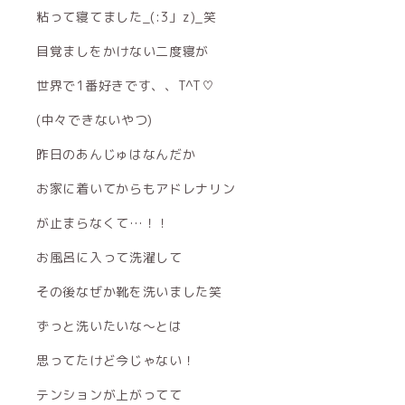
粘って寝てました_(:3」z)_笑
目覚ましをかけない二度寝が
世界で1番好きです、、T^T♡
(中々できないやつ)
昨日のあんじゅはなんだか
お家に着いてからもアドレナリン
が止まらなくて…！！
お風呂に入って洗濯して
その後なぜか靴を洗いました笑
ずっと洗いたいな〜とは
思ってたけど今じゃない！
テンションが上がってて