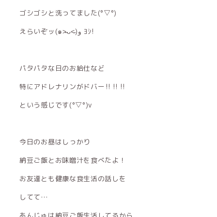
ゴシゴシと洗ってました(°▽°)
えらいぞッ(๑˃̵ᴗ˂̵)و ﾖｼ!
パタパタな日のお給仕など
特にアドレナリンがドバー‼︎‼︎‼︎
という感じです(°▽°)v
今日のお昼はしっかり
納豆ご飯とお味噌汁を食べたよ！
お友達とも健康な食生活の話しを
してて…
あんじゅは納豆ご飯生活してるから