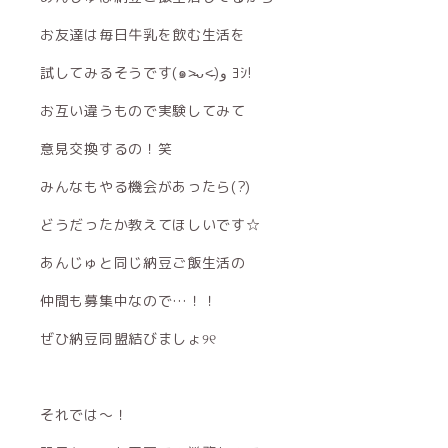
お友達は毎日牛乳を飲む生活を
試してみるそうです(๑˃̵ᴗ˂̵)و ﾖｼ!
お互い違うもので実験してみて
意見交換するの！笑
みんなもやる機会があったら(?)
どうだったか教えてほしいです☆
あんじゅと同じ納豆ご飯生活の
仲間も募集中なので…！！
ぜひ納豆同盟結びましょ୨୧
それでは〜！