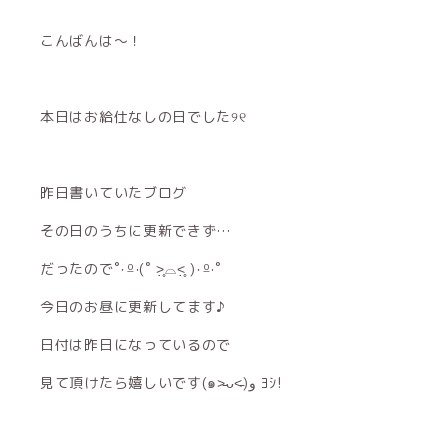
こんばんは〜！
本日はお給仕なしの日でした୨୧
昨日書いていたブログ
その日のうちに更新できず…
だったので˚‧º·(˚ ˃̣̣̥⌓︎˂̣̣̥ )‧º·˚
今日のお昼に更新してます♪
日付は昨日になっているので
見て頂けたら嬉しいです(๑˃̵ᴗ˂̵)و ﾖｼ!