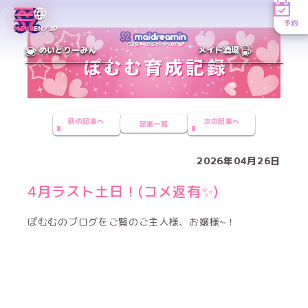
予約
MENU
EN／JP
めいどりーみん
メイド酒場
前の記事へ
次の記事へ
記事一覧
2026年04月26日
4月ラスト土日！(コメ返有✨️)
ぽむむのブログをご覧のご主人様、お嬢様~！