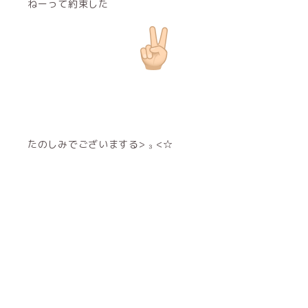
ねーって約束した
たのしみでございまする> ₃ <☆