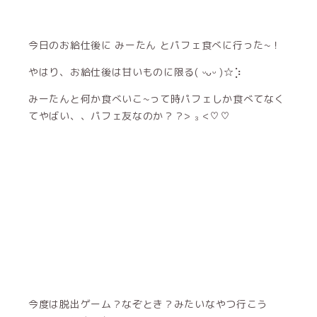
今日のお給仕後に みーたん とパフェ食べに行った~！
やはり、お給仕後は甘いものに限る( ᵕᴗᵕ )☆⡱
みーたんと何か食べいこ~って時パフェしか食べてなく
てやばい、、パフェ友なのか？？> ₃ <♡♡
今度は脱出ゲーム？なぞとき？みたいなやつ行こう