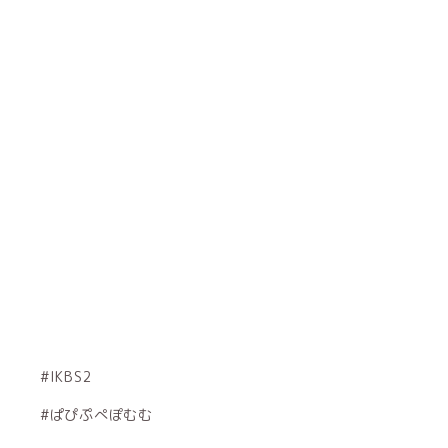
#IKBS2
#ぱぴぷぺぽむむ