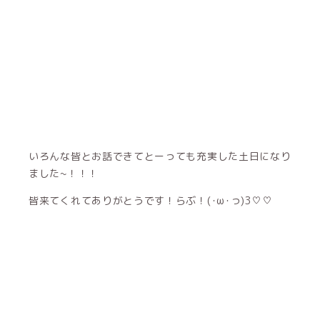
いろんな皆とお話できてとーっても充実した土日になり
ました~！！！
皆来てくれてありがとうです！らぶ！(･ω･っ)З♡♡