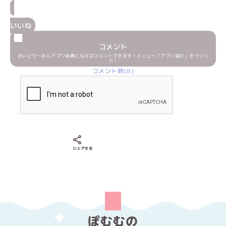
いいね
コメント
めいどりーみんアプリ会員になればコメントできます！メニュー「アプリ紹介」をクリッ
ク！
コメント数(8)
Xでシェアする
LINEでシェアする
Facebookでシェアする
シェアする
ぽむむの