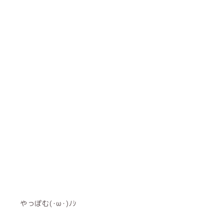
やっぽむ(･ω･)ﾉｼ