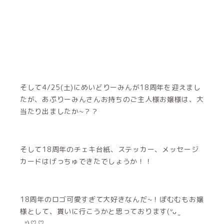
そして4/25(土)にめいどりーみんが18周年を迎えまし
たが、あぷりーみんさんお持ちのご主人様お嬢様は、大
当たり出ましたか~？？
そして18周年のチェキ台紙、ステッカー、メッセージ
カードはげっちゅできたでしょうか！！
18周年のロゴ可愛すぎて大好きなんだ~！ぽむむもお嬢
様として、貰いに行こうかと思っております(ᐡᴗ ̫
ᴗᐡ)♡♡