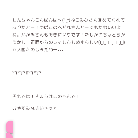
しんちゃんこんばんは〜(ᐢ ̫ᐢ)ねこみみさんほめてくれて
ありがとー！やぱこのへどれさんとーてもかわいいよ
ね。かがみさんもおきにいりです！たしかにちょとちが
うかも！正面からのしゃしんもめずらしい(⋃ ̳ Ⅰ ̫ Ⅰ ̳⋃)
ご入国たのしみだねー♩♩♩
꒷꒦꒷꒦꒷꒦꒷꒦꒷꒦꒷
それでは！きょうはこのへんで！
おやすみなさい＞ヮ＜
かがみプロフィール