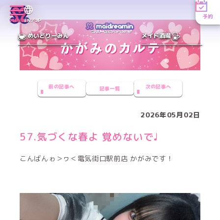
予約
MENU
EN／JP
めいどりーみん
メイド酒場
前の記事へ
次の記事へ
記事一覧
2026年05月02日
57.気づくな春よ 覚めないで♩
こんばんゎ＞ヮ＜電気街口駅前店 かがみです！