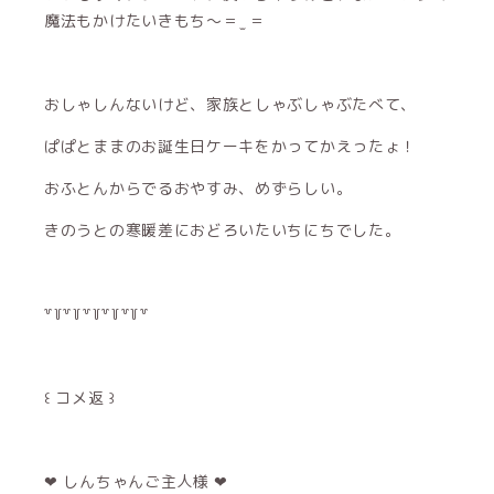
魔法もかけたいきもち〜＝ ̫ ＝
おしゃしんないけど、家族としゃぶしゃぶたべて、
ぱぱとままのお誕生日ケーキをかってかえったょ！
おふとんからでるおやすみ、めずらしい。
きのうとの寒暖差におどろいたいちにちでした。
꒷꒦꒷꒦꒷꒦꒷꒦꒷꒦꒷
꒰ コメ返 ꒱
‪‪❤︎‬ しんちゃんご主人様 ‪‪❤︎‬