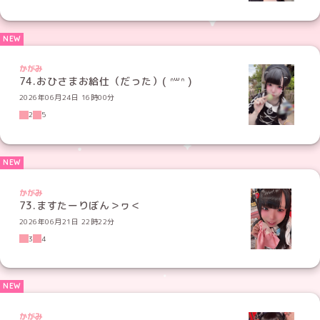
かがみ
74.おひさまお給仕（だった）( ᐢ꒳ᐢ )
2026年06月24日 16時00分
2
5
かがみ
73.ますたーりぼん＞ヮ＜
2026年06月21日 22時22分
3
4
かがみ