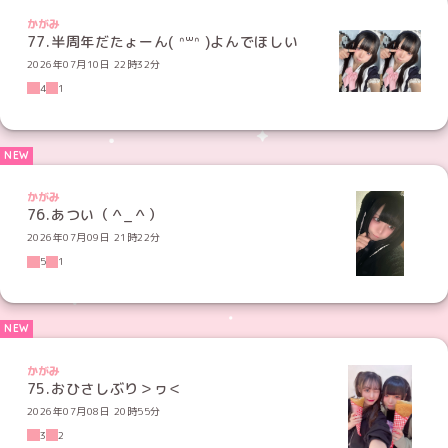
かがみ
77.半周年だたょーん( ᐢ꒳ᐢ )よんでほしい
2026年07月10日 22時32分
4
1
かがみ
76.あつい（＾_＾）
2026年07月09日 21時22分
5
1
かがみ
75.おひさしぶり＞ヮ＜
2026年07月08日 20時55分
3
2