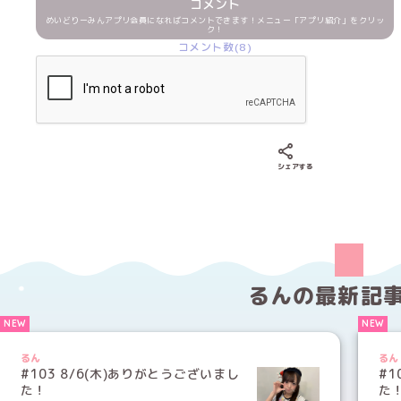
コメント
めいどりーみんアプリ会員になればコメントできます！メニュー「アプリ紹介」をクリッ
ク！
コメント数(8)
Xでシェアする
LINEでシェア
Fac
シェアする
るんの
最新記
るん
るん
#103 8/6(木)ありがとうございまし
#1
た！
た