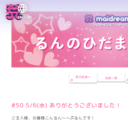
MENU
EN／JP
前の記事へ
記事一覧
#50 5/6(水) ありがとうございました！
ご主人様、お嬢様こんるん〜〜♫るんです！