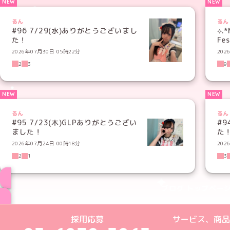
るん
るん
#96 7/29(水)ありがとうございまし
⟡.*
た！
Fes
2026年07月30日 05時22分
202
2
3
9
るん
るん
#95 7/23(木)GLPありがとうござい
#9
ました！
た
2026年07月24日 00時18分
202
2
1
3
ブログ トップペー
めいどりーみんTikTok公式アカウン
めいどりーみんX公式アカウント
めいどりーみんInstagra
めいどりーみんFace
めいどりーみんY
採用応募
サービス、商品