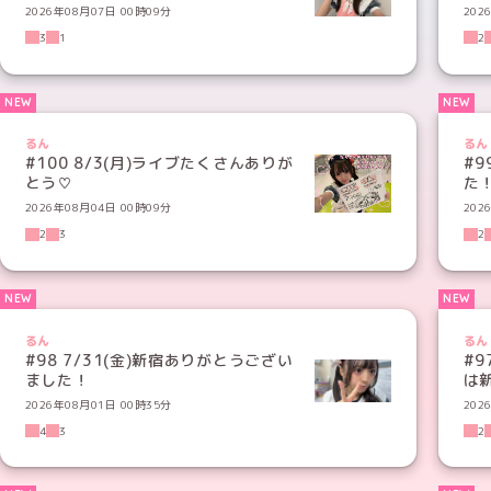
2026年08月07日 00時09分
202
3
1
2
るん
るん
#100 8/3(月)ライブたくさんありが
#9
とう♡
た
2026年08月04日 00時09分
202
2
3
2
るん
るん
#98 7/31(金)新宿ありがとうござい
#9
ました！
は
2026年08月01日 00時35分
202
4
3
2