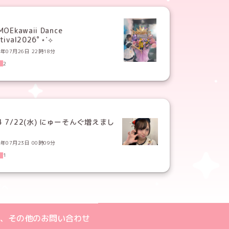
MOEkawaii Dance
tival2026ﾟ⋆˙⟡
6年07月26日 22時18分
2
4 7/22(水) にゅーそんぐ増えまし
！
6年07月23日 00時09分
1
ジへ
ト
m公式アカウント
book公式アカウント
ouTube公式アカウント
、その他のお問い合わせ