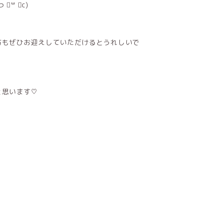
꒳ ॑c)
方もぜひお迎えしていただけるとうれしいで
と思います♡
ル