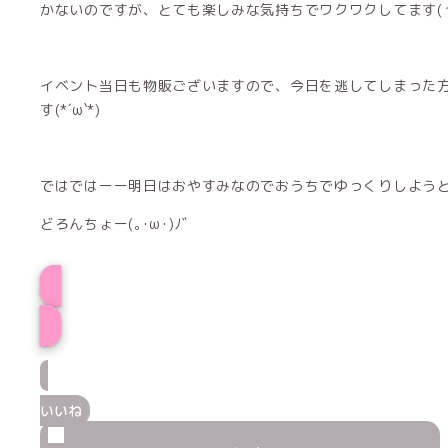
かないのですが、とても楽しみな気持ちでワクワクしてます(っ ॑
イベント当日も物販ございますので、今日を逃してしまった
す(*´ω`*)
ではではーー明日はおやすみなのでおうちでゆっくりしよう
どろんちょー(｡･ω･)ﾉﾞ
るんプロフィー
いいね