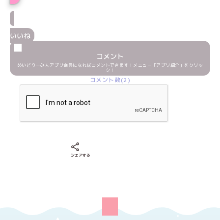
いいね
コメント
めいどりーみんアプリ会員になればコメントできます！メニュー「アプリ紹介」をクリッ
ク！
コメント数(2)
Xでシェアする
LINEでシェアする
Facebookでシェアする
シェアする