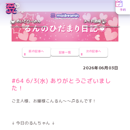
予約
MENU
EN／JP
めいどりーみん
メイド酒場
前の記事へ
次の記事へ
記事一覧
2026年06月03日
#64 6/3(水) ありがとうございまし
た！
ご主人様、お嬢様こんるん〜〜♫るんです！
↓ 今日のるんちゃん ↓