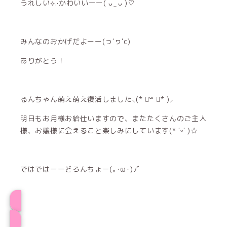
うれしい⟡.·かわいいーー( ᴗ ̫ ᴗ )♡
みんなのおかげだよーー(っ'ヮ'c)
ありがとう！
るんちゃん萌え萌え復活しました⸜(* ॑꒳ ॑* )⸝
明日もお月様お給仕いますので、またたくさんのご主人
様、お嬢様に会えること楽しみにしています(* 'ᵕ' )☆
ではではーーどろんちょー(｡･ω･)ﾉﾞ
るんプロフィール