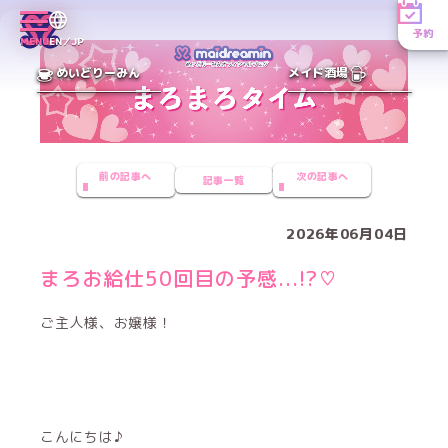
予約
MENU
EN／JP
めいどりーみん
メイド酒場
前の記事へ
次の記事へ
記事一覧
2026年06月04日
まろお給仕50回目の予感...!?♡
ご主人様、お嬢様！
こんにちは♪