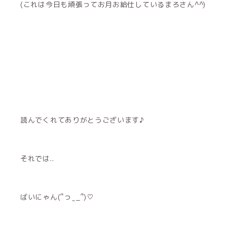
(これは今日も頑張ってお月お給仕しているまろさん^^)
読んでくれてありがとうございます♪
それでは..
ばいにゃん(՞っ ̫ _՞)♡