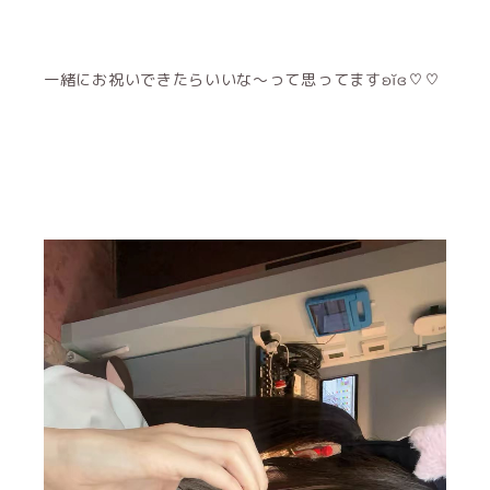
一緒にお祝いできたらいいな〜って思ってますʚĭɞ♡♡