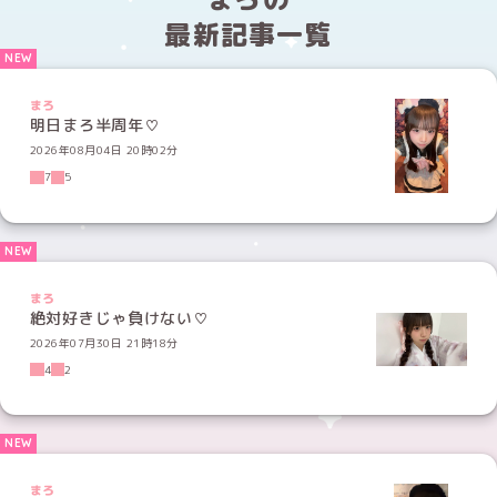
最新記事一覧
まろ
明日まろ半周年♡
2026年08月04日 20時02分
7
5
まろ
絶対好きじゃ負けない♡
2026年07月30日 21時18分
4
2
まろ