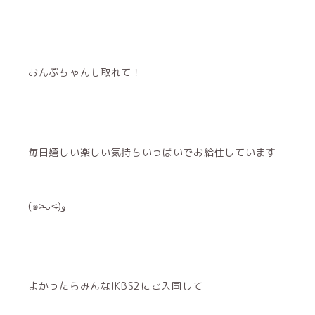
おんぷちゃんも取れて！
毎日嬉しい楽しい気持ちいっぱいでお給仕しています
(๑˃̵ᴗ˂̵)و
よかったらみんなIKBS2にご入国して