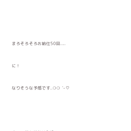
まろそろそろお給仕50回.....
に！
なりそうな予感です..⚆⚆ ˊ˗♡