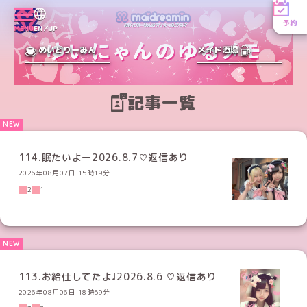
予約
MENU
EN／JP
めいどりーみん
メイド酒場
記事一覧
114.眠たいよー2026.8.7♡返信あり
2026年08月07日 15時19分
2
1
113.お給仕してたよ♩2026.8.6 ♡返信あり
2026年08月06日 18時59分