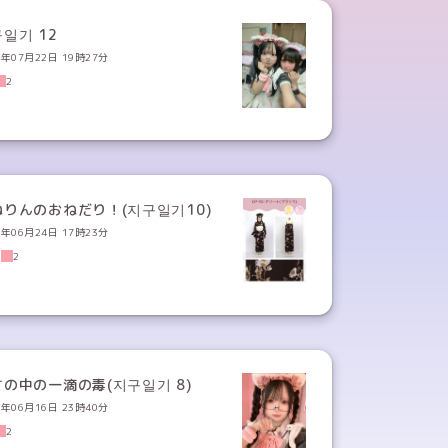
일기 12
6年07月22日 19時27分
2
ねりんのおねだり！(지구일기10)
6年06月24日 17時23分
0
2
さの中の一滴の毒(지구일기 8)
6年06月16日 23時40分
2