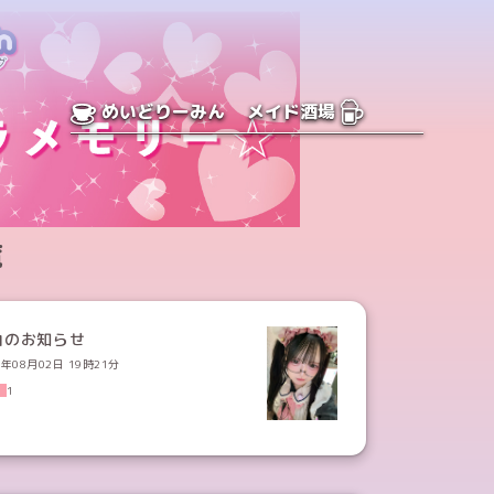
めいどりーみん
メイド酒場
覧
曲のお知らせ
6年08月02日 19時21分
1