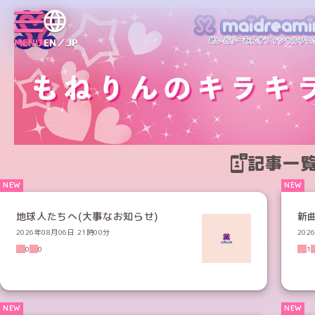
MENU
EN／JP
記事一
地球人たちへ(大事なお知らせ)
新
2026年08月06日 21時00分
202
0
0
1