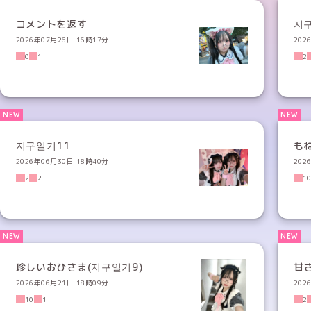
コメントを返す
지구
2026年07月26日 16時17分
202
0
1
2
지구일기11
も
2026年06月30日 18時40分
202
2
2
1
珍しいおひさま(지구일기9)
甘
2026年06月21日 18時09分
202
10
1
2