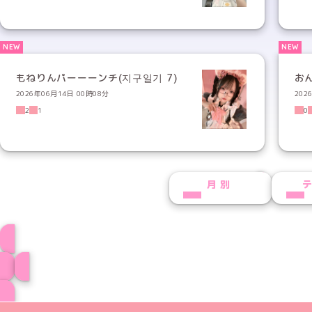
もねりんパーーーンチ(지구일기 7)
お
2026年06月14日 00時08分
202
2
1
0
NEXT
月別
もねりんプロフィ
ブログ トップペー
めいどりーみんTikTok公式アカウン
めいどりーみんX公式アカウント
めいどりーみんInstagra
めいどりーみんFace
めいどりーみんY