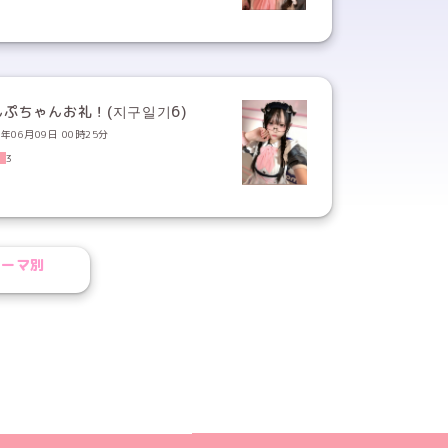
んぷちゃんお礼！(지구일기6)
6年06月09日 00時25分
3
テーマ別
ール
ジへ
ト
m公式アカウント
book公式アカウント
ouTube公式アカウント