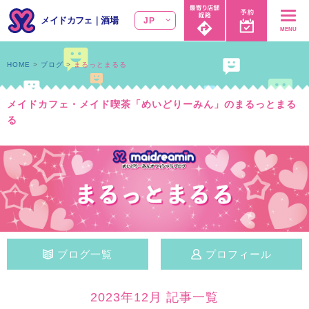
メイドカフェ
｜
酒場
JP
MENU
HOME
ブログ
まるっとまるる
メイドカフェ・メイド喫茶「めいどりーみん」のまるっとまる
る
ブログ一覧
プロフィール
2023年12月 記事一覧