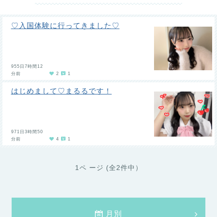
♡入国体験に行ってきました♡
955日7時間12
分前
2
1
はじめまして♡まるるです！
971日3時間50
分前
4
1
1ペ ージ (全2件中）
月別