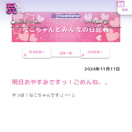
予約
MENU
EN／JP
めいどりーみん
メイド酒場
前の記事へ
次の記事へ
記事一覧
2024年11月11日
明日おやすみですっ！ごめんね、、
やっほ！なこちゃんです⸜( ◜࿁◝ )⸝︎︎