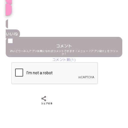
ねいろプロフィール
いいね
コメント
めいどりーみんアプリ会員になればコメントできます！メニュー「アプリ紹介」をクリッ
ク！
コメント数(1)
Xでシェアする
LINEでシェアする
Facebookでシェアする
シェアする