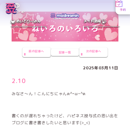
予約
MENU
EN／JP
めいどりーみん
メイド酒場
前の記事へ
次の記事へ
記事一覧
2025年03月11日
2.10
みなさ〜ん！こんにちにゃんฅ^•ω•^ฅ
書くのが遅れちゃったけど、ハピネス授与式の思い出を
ブログに書き書きしたいと思います(>_<)