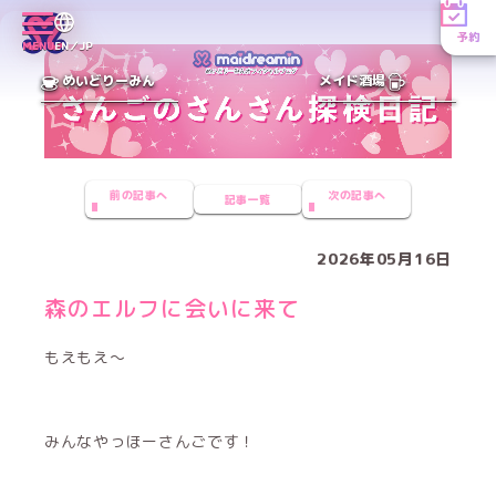
予約
MENU
EN／JP
めいどりーみん
メイド酒場
前の記事へ
次の記事へ
記事一覧
2026年05月16日
森のエルフに会いに来て
もえもえ〜
みんなやっほーさんごです！