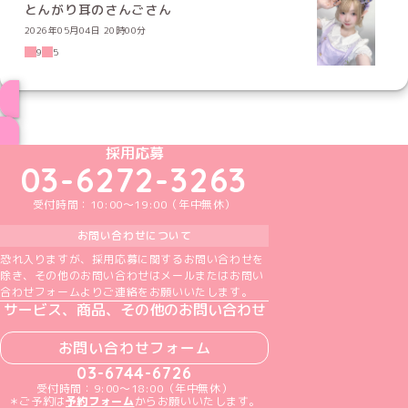
とんがり耳のさんごさん
2026年05月04日 20時00分
9
5
ブログ トップページへ
めいどりーみんTikTok公式アカウント
めいどりーみんX公式アカウント
めいどりーみんInstagram公式アカウント
めいどりーみんFacebook公式アカウン
めいどりーみんYouTube公式アカ
採用応募
03-6272-3263
受付時間：10:00～19:00（年中無休）
お問い合わせについて
恐れ入りますが、採用応募に関するお問い合わせを
除き、その他のお問い合わせはメールまたはお問い
合わせフォームよりご連絡をお願いいたします。
サービス、商品、その他のお問い合わせ
お問い合わせフォーム
03-6744-6726
受付時間：9:00～18:00（年中無休）
＊ご予約は
予約フォーム
からお願いいたします。