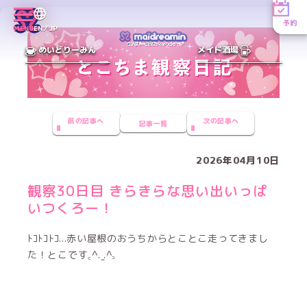
予約
MENU
EN／JP
めいどりーみん
メイド酒場
前の記事へ
次の記事へ
記事一覧
2026年04月10日
観察30日目 きらきらな思い出いっぱ
いつくろー！
ﾄｺﾄｺﾄｺ...赤い屋根のおうちからとことこ走ってきまし
た！とこです꜀^. ̫.^꜆