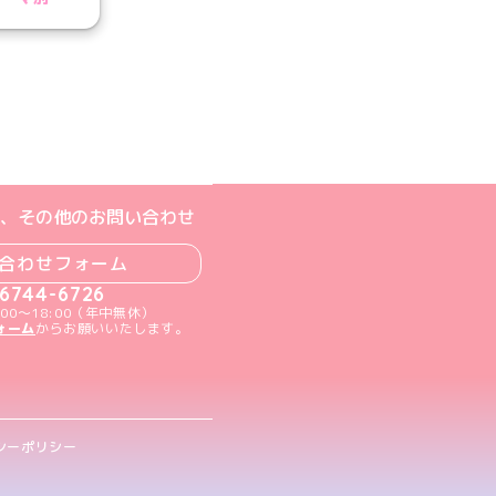
ジへ
ト
m公式アカウント
book公式アカウント
ouTube公式アカウント
、その他のお問い合わせ
合わせフォーム
-6744-6726
00～18:00（年中無休）
ォーム
からお願いいたします。
シーポリシー
.