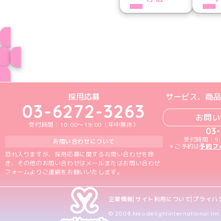
プロフィール
ブログ トップペー
めいどりーみんTikTok公式アカウン
めいどりーみんX公式アカウント
めいどりーみんInstagra
めいどりーみんFace
めいどりーみんY
採用応募
サービス、商品
03-6272-3263
お問い
受付時間：10:00～19:00（年中無休）
03
受付時間：9:
お問い合わせについて
＊ご予約は
予約フ
恐れ入りますが、採用応募に関するお問い合わせを除
き、その他のお問い合わせはメールまたはお問い合わせ
フォームよりご連絡をお願いいたします。
企業情報
サイト利用について
プライバ
© 2008 Neodelightinternational Inc