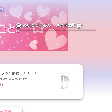
めいどりーみん
メイド酒場
覧
ぇちゃん最終日！！！！
2年09月23日 02時13分
4
テーマ別