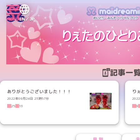
MENU
EN／JP
記事一
ありがとうございました！！！
り
2022年09月24日 23時57分
202
25
13
9
月別