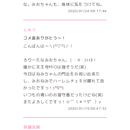
な。みおちゃんも、身体に気をつけてね。
2020/01/24 09:17:44
しゅう
コメ返ありがとう～！
こんばんは～＼(^▽^)／！
ろりーたなみおちゃん、( ・∀・)ｲｲﾈ！
確かに天王寺MIOは強そうだ(笑)
今日はねみちゃんの門出をお祝い出来た
し、みおねみでハーレムチェキが撮れて良
かったですっ！(^∇^)
いつもの青いのお留守番だったけどね(笑)
またよろしくですっ！☆⌒（＊＾∇゜）v
2020/01/19 08:47:32
斉藤浩暎