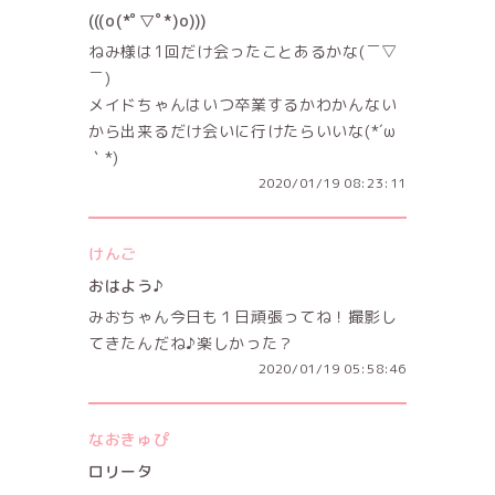
(((o(*ﾟ▽ﾟ*)o)))
ねみ様は1回だけ会ったことあるかな(￣▽
￣)
メイドちゃんはいつ卒業するかわかんない
から出来るだけ会いに行けたらいいな(*´ω
｀*)
2020/01/19 08:23:11
けんご
おはよう♪
みおちゃん今日も１日頑張ってね！撮影し
てきたんだね♪楽しかった？
2020/01/19 05:58:46
なおきゅぴ
ロリータ