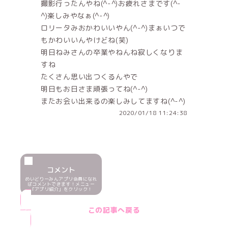
撮影行ったんやね(^-^)お疲れさまです(^-
^)楽しみやなぁ(^-^)
ロリータみおかわいいやん(^-^)まぁいつで
もかわいいんやけどね(笑)
明日ねみさんの卒業やねんね寂しくなりま
すね
たくさん思い出つくるんやで
明日もお日さま頑張ってね(^-^)
またお会い出来るの楽しみしてますね(^-^)
2020/01/18 11:24:38
コメント
めいどりーみんアプリ会員になれ
ばコメントできます！メニュー
「アプリ紹介」をクリック！
この記事へ戻る