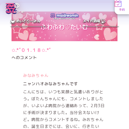
予約
MENU
EN／JP
めいどりーみん
メイド酒場
✩.*˚０１.１８✩.*˚
へのコメント
みなみちゃん
ニャンハオみなみちゃんです
こんにちは、いつも笑顔と気遣いありがと
う。ぼたんちゃんにも、コメントしました
が、いよいよ病院から連絡あって、2月3日
に手術が決まりました。当分会えないけ
ど。病院からコメントするね。みおちゃん
の、誕生日までには、会いに、行きたい