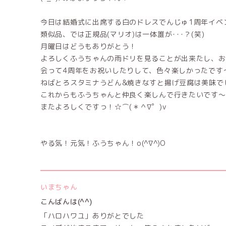
今日は結婚式に出席する白のドレスでんじゅ1周年イベ
類似品、では正規品(マリオ)は一体誰が･･･？(笑)
月曜日はどうもありがとう！
よろしくふうちゃんの雨ドリを見ることが出来たし、お給
会って4周年をお祝いしたりして、色々楽しかったです～((o
ねばとろスタミナうどん&焼きなすと揚げ豆腐は美味でした
これからもふうちゃんと仲良く楽しんで行きたいです～(*^o
またよろしくですっ！☆⌒(＊＾∇゜)v
やる気！元気！ふうちゃん！o(^∇^)O
いまちゃん
こんばんは(^^)
「ハロハワユ」ありがとでした