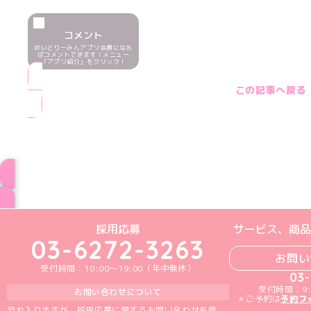
コメント
めいどりーみんアプリ会員になれ
ばコメントできます！メニュー
「アプリ紹介」をクリック！
この記事へ戻る
ブログ トップペー
めいどりーみんTikTok公式アカウン
めいどりーみんX公式アカウント
めいどりーみんInstagra
めいどりーみんFace
めいどりーみんY
採用応募
サービス、商品
03-6272-3263
お問い
受付時間：10:00～19:00（年中無休）
03
受付時間：9:
お問い合わせについて
＊ご予約は
予約フ
恐れ入りますが、採用応募に関するお問い合わせを除