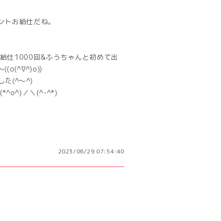
ントお給仕だね。
仕1000回&ふうちゃんと初めて出
(^∇^)o))
(^～^)
^)／＼(^-^*)
2023/06/29 07:54:40