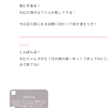
気にするな！
ねむの背中はワシらが推してやる！
今は目の前にある目標に向かって突き進もうぜ！
けんご
こんばんは！
ねむちゃん今日も１日お疲れ様！ゆっくり休んでね♪コ
点で居てね♪
コメント
めいどりーみんアプリ会員になれ
ばコメントできます！メニュー
「アプリ紹介」をクリック！