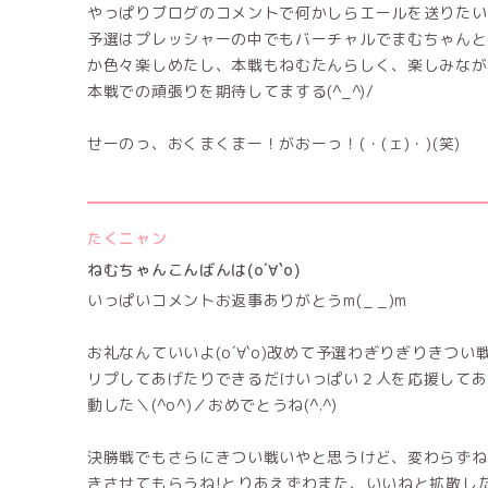
やっぱりブログのコメントで何かしらエールを送りたい
予選はプレッシャーの中でもバーチャルでまむちゃんと
か色々楽しめたし、本戦もねむたんらしく、楽しみなが
本戦での頑張りを期待してまする(^_^)/
せーのっ、おくまくまー！がおーっ！(・(ェ)・)(笑)
たくニャン
ねむちゃんこんばんは(о´∀`о)
いっぱいコメントお返事ありがとうm(_ _)m
お礼なんていいよ(о´∀`о)改めて予選わぎりぎりきつい戦
リプしてあげたりできるだけいっぱい２人を応援してあげた
動した＼(^o^)／おめでとうね(^.^)
決勝戦でもさらにきつい戦いやと思うけど、変わらずね
きさせてもらうね!とりあえずわまた、いいねと拡散し