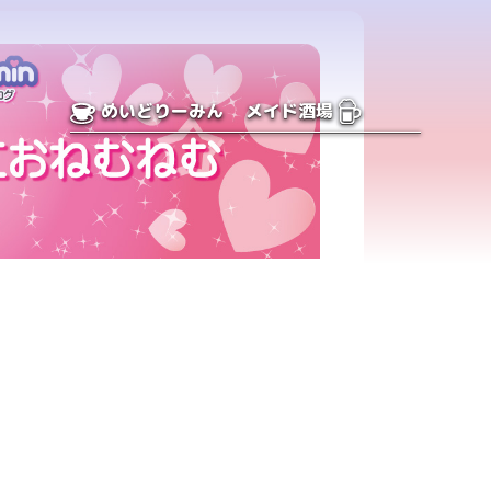
めいどりーみん
メイド酒場