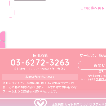
この記事へ戻る
ブログ トップペー
めいどりーみんTikTok公式アカウン
めいどりーみんX公式アカウント
めいどりーみんInstagra
めいどりーみんFace
めいどりーみんY
採用応募
サービス、商品
03-6272-3263
お問い
受付時間：10:00～19:00（年中無休）
03
受付時間：9:
お問い合わせについて
＊ご予約は
予約フ
恐れ入りますが、採用応募に関するお問い合わせを除
き、その他のお問い合わせはメールまたはお問い合わせ
フォームよりご連絡をお願いいたします。
企業情報
サイト利用について
プライバ