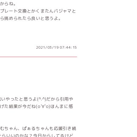
からね。
プレート交換とかくまたんパジャマと
ら挑められたら良いと思うよ。
2021/03/19 07:44:15
いやったと思うよ(^.^)だから引用や
結果が今だね(о´∀`о)ほんまに感
むちゃん、ぱぁるちゃんも応援引き続
たらいいのかな？今日からしてるけど