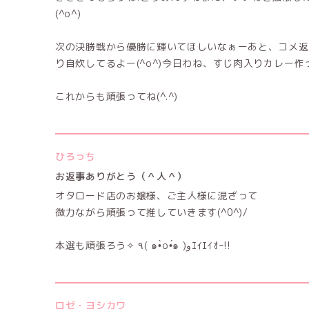
(^o^)
次の決勝戦から優勝に輝いてほしいなぁーあと、コメ返
り自炊してるよー(^o^)今日わね、すじ肉入りカレー作った
これからも頑張ってね(^.^)
ひろっち
お返事ありがとう（＾人＾）
オタロード店のお嬢様、ご主人様に混ざって
微力ながら頑張って推していきます(^0^)/
本選も頑張ろう✧ ٩( ๑•̀o•́๑ )وｴｲｴｲｵｰ!!
ロゼ・ヨシカワ