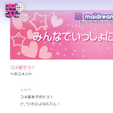
MENU
EN／JP
コメ返でつ！
へのコメント
しゅう
コメ返ありがとう！
(^_^)/おはよねむたん！