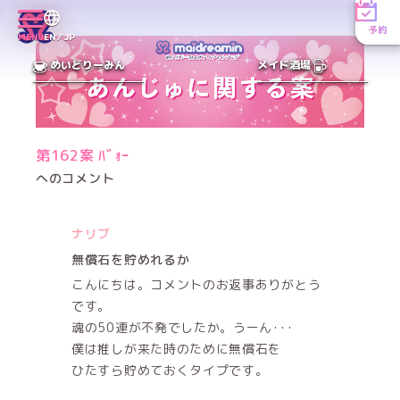
予約
MENU
EN／JP
めいどりーみん
メイド酒場
第162案 ﾊﾞｫｰ
へのコメント
ナリブ
無償石を貯めれるか
こんにちは。コメントのお返事ありがとう
です。
魂の50連が不発でしたか。うーん･･･
僕は推しが来た時のために無償石を
ひたすら貯めておくタイプです。