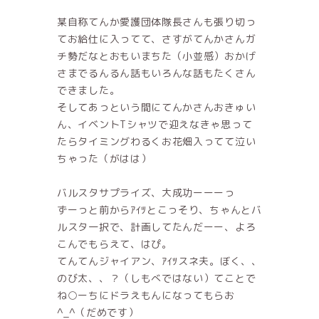
某自称てんか愛護団体隊長さんも張り切っ
てお給仕に入ってて、さすがてんかさんガ
チ勢だなとおもいまちた（小並感）おかげ
さまでるんるん話もいろんな話もたくさん
できました。
そしてあっという間にてんかさんおきゅい
ん、イベントTシャツで迎えなきゃ思って
たらタイミングわるくお花畑入ってて泣い
ちゃった（がはは）
バルスタサプライズ、大成功ーーーっ
ずーっと前からｱｲﾂとこっそり、ちゃんとバ
ルスタ一択で、計画してたんだーー、よろ
こんでもらえて、はぴ。
てんてんジャイアン、ｱｲﾂスネ夫。ぼく、、
のび太、、？（しもべではない）てことで
ね○ーちにドラえもんになってもらお
^_^（だめです）