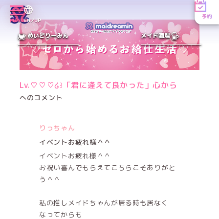
予約
MENU
EN／JP
めいどりーみん
メイド酒場
Lv.♡♡♡໒꒱「君に逢えて良かった」心から
へのコメント
りっちゃん
イベントお疲れ様＾＾
イベントお疲れ様＾＾
お祝い喜んでもらえてこちらこそありがと
う＾＾
私の推しメイドちゃんが居る時も居なく
なってからも