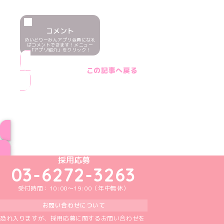
コメント
めいどりーみんアプリ会員になれ
ばコメントできます！メニュー
「アプリ紹介」をクリック！
この記事へ戻る
ブログ トップページへ
めいどりーみんTikTok公式アカウント
めいどりーみんX公式アカウント
めいどりーみんInstagram公式アカウント
めいどりーみんFacebook公式アカウン
めいどりーみんYouTube公式アカ
採用応募
03-6272-3263
受付時間：10:00～19:00（年中無休）
お問い合わせについて
恐れ入りますが、採用応募に関するお問い合わせを