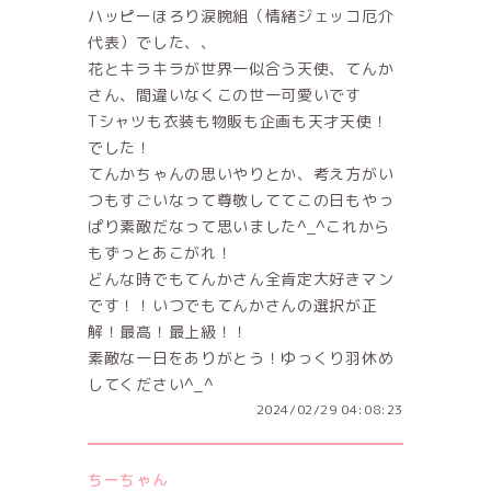
ハッピーほろり涙腕組（情緒ジェッコ厄介
代表）でした、、
花とキラキラが世界一似合う天使、てんか
さん、間違いなくこの世一可愛いです
Tシャツも衣装も物販も企画も天才天使！
でした！
てんかちゃんの思いやりとか、考え方がい
つもすごいなって尊敬しててこの日もやっ
ぱり素敵だなって思いました^_^これから
もずっとあこがれ！
どんな時でもてんかさん全肯定大好きマン
です！！いつでもてんかさんの選択が正
解！最高！最上級！！
素敵な一日をありがとう！ゆっくり羽休め
してください^_^
2024/02/29 04:08:23
ちーちゃん