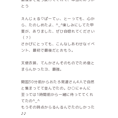
とう
えんじぇる♡ぱーてぃ、とーっても、心か
ら、たのしめたよ、^_^楽しみにしてた甲
斐が、ありました、ぜひ自惚れてください
（？）
さかぴにとっても、こんなしあわせなイベ
ント、最初で最後だとおもう。
天使衣装、てんかさんそのものでため息と
まらんかったヨ、最強。
開国30分前からおたろ常連さん4人で自然
と集まってて並んでたの。ひ○にゃんに
至っては1時間前から一緒に待っててくれ
てたの^_^
もうその時点からるんるんでたのしかった
♪♪