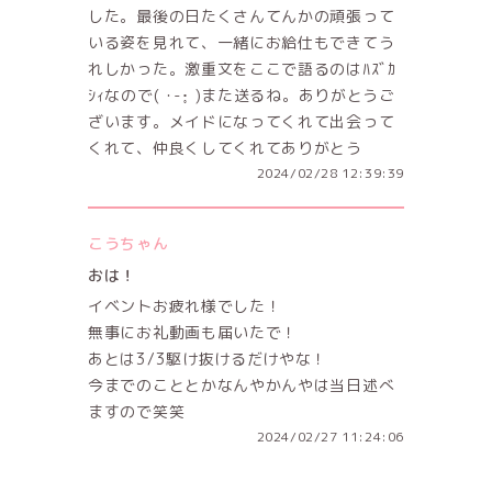
した。最後の日たくさんてんかの頑張って
いる姿を見れて、一緒にお給仕もできてう
れしかった。激重文をここで語るのはﾊｽﾞｶ
ｼｨなので( ･-･̥ )また送るね。ありがとうご
ざいます。メイドになってくれて出会って
くれて、仲良くしてくれてありがとう
2024/02/28 12:39:39
こうちゃん
おは！
イベントお疲れ様でした！
無事にお礼動画も届いたで！
あとは3/3駆け抜けるだけやな！
今までのこととかなんやかんやは当日述べ
ますので笑笑
2024/02/27 11:24:06