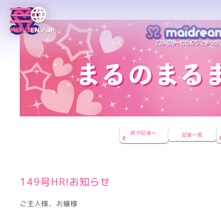
MENU
EN／JP
前の記事へ
記事一覧
149号HR!お知らせ
ご主人様、お嬢様