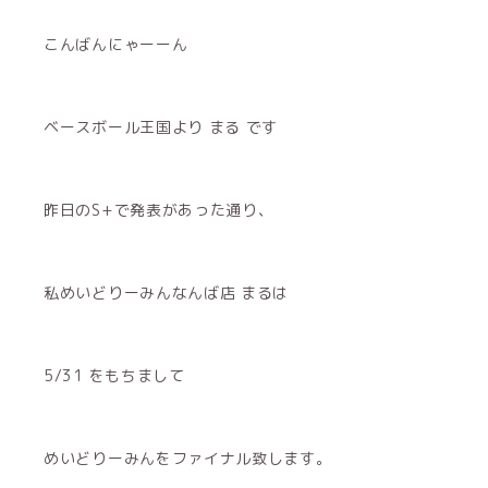
こんばんにゃーーん
ベースボール王国より まる です
昨日のS+で発表があった通り、
私めいどりーみんなんば店 まるは
5/31 をもちまして
めいどりーみんをファイナル致します。