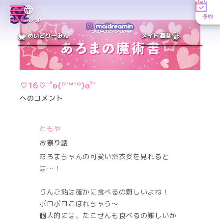
予約
MENU
EN／JP
めいどりーみん
メイド酒場
♡16♡˙˚ʚ(꒪ˊ꒳ˋ꒪)ɞ˚˙
へのコメント
ともや
お祭り話
あろまちゃんの可愛い浴衣姿を見れると
は…！
りんご飴は確かに食べるの難しいよね！
ポロポロこぼれちゃう〜
個人的には、たこせんも食べるの難しいか