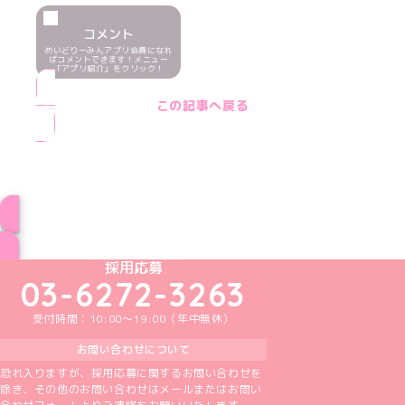
コメント
めいどりーみんアプリ会員になれ
ばコメントできます！メニュー
「アプリ紹介」をクリック！
この記事へ戻る
ブログ トップページへ
めいどりーみんTikTok公式アカウント
めいどりーみんX公式アカウント
めいどりーみんInstagram公式アカウント
めいどりーみんFacebook公式アカウン
めいどりーみんYouTube公式アカ
採用応募
03-6272-3263
受付時間：10:00～19:00（年中無休）
お問い合わせについて
恐れ入りますが、採用応募に関するお問い合わせを
除き、その他のお問い合わせはメールまたはお問い