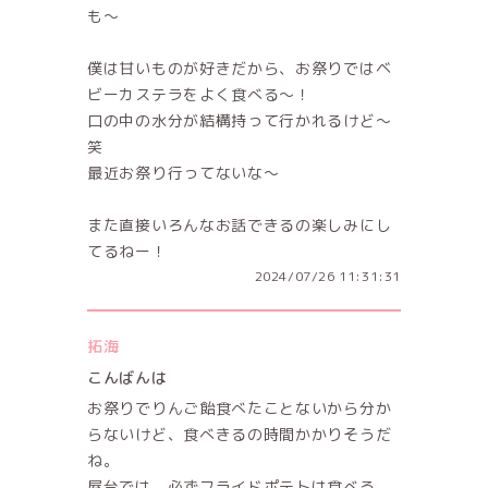
も〜
僕は甘いものが好きだから、お祭りではベ
ビーカステラをよく食べる〜！
口の中の水分が結構持って行かれるけど〜
笑
最近お祭り行ってないな〜
また直接いろんなお話できるの楽しみにし
てるねー！
2024/07/26 11:31:31
拓海
こんばんは
お祭りでりんご飴食べたことないから分か
らないけど、食べきるの時間かかりそうだ
ね。
屋台では、必ずフライドポテトは食べる