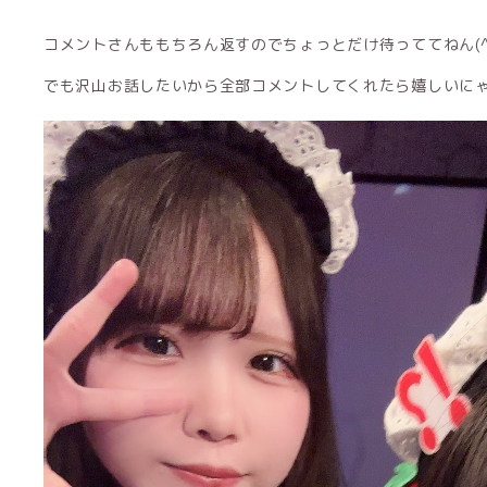
コメントさんももちろん返すのでちょっとだけ待っててねん(^
でも沢山お話したいから全部コメントしてくれたら嬉しいに