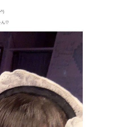
^)
ゃん♡