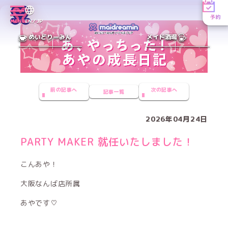
予約
MENU
EN／JP
めいどりーみん
メイド酒場
前の記事へ
次の記事へ
記事一覧
2026年04月24日
PARTY MAKER 就任いたしました！
こんあや！
大阪なんば店所属
あやです♡