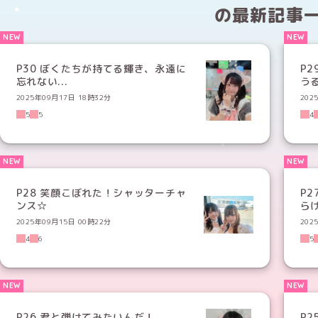
の
最新記事
P30 ぼくたちが持てる輝き、永遠に
P
忘れない...
うる
2025年09月17日 18時32分
202
5
5
4
P28 笑顔こぼれた！シャッターチャ
P
ンス☆
ら
2025年09月15日 00時22分
202
4
6
5
P26 君と弾けてみたいんだ！
P