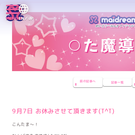
MENU
EN／JP
前の記事へ
記事一覧
9月7日 お休みさせて頂きます(T^T)
こんたま〜！