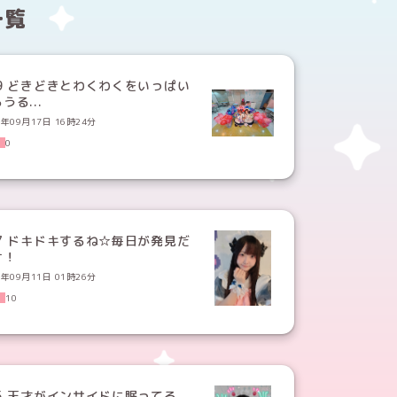
一覧
29 どきどきとわくわくをいっぱい
うる...
5年09月17日 16時24分
0
27 ドキドキするね☆毎日が発見だ
け！
5年09月11日 01時26分
10
25 天才がインサイドに眠ってる