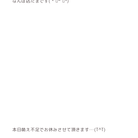
なんば店たまです( * ॑꒳ ॑*)
本日萌え不足でお休みさせて頂きます…(T^T)