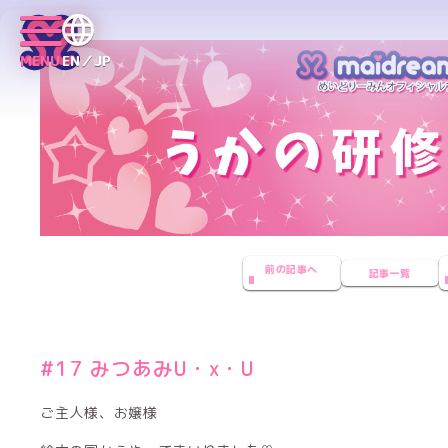
MENU
EN／JP
前の記事へ
記事一覧
#17 みつあみU・x・U
ご主人様、お嬢様